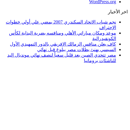
WordPress.org
اخر الأخبار
نجم شباب الاتحاد السكندري 2007 يمضي علي أولي خطوات
الإحتراف
موعد ومكان مباراتي الأهلي ومنافسه بضربة البداية لكأس
الكونفيدرالية
كاف يعلن منافس الزمالك الإفريقي بالدور التمهيدي الأول
السيسي يهنئ بطلات مصر ببلوغ قبل نهائي
مصر تتحدي الصين بعد قليل سعياً لنصف نهائي مونديال اليد
للناشئات برومانيا