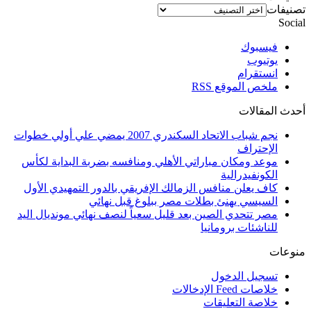
تصنيفات
Social
فيسبوك
يوتيوب
انستقرام
ملخص الموقع RSS
أحدث المقالات
نجم شباب الاتحاد السكندري 2007 يمضي علي أولي خطوات
الإحتراف
موعد ومكان مباراتي الأهلي ومنافسه بضربة البداية لكأس
الكونفيدرالية
كاف يعلن منافس الزمالك الإفريقي بالدور التمهيدي الأول
السيسي يهنئ بطلات مصر ببلوغ قبل نهائي
مصر تتحدي الصين بعد قليل سعياً لنصف نهائي مونديال اليد
للناشئات برومانيا
منوعات
تسجيل الدخول
خلاصات Feed الإدخالات
خلاصة التعليقات