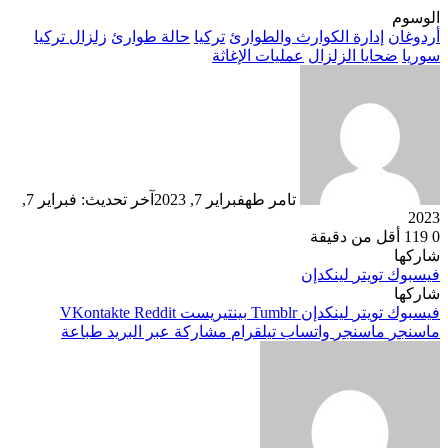
الوسوم
أردوغان
إدارة الكوارث والطوارئ
تركيا
حالة طوارئ
زلزال تركيا
سوريا
ضحايا الزلزال
عمليات الإغاثة
تامر طه
فبراير 7, 2023
آخر تحديث: فبراير 7,
2023
0
119
أقل من دقيقة
شاركها
فيسبوك
تويتر
لينكدإن
شاركها
فيسبوك
تويتر
لينكدإن
بينتيريست
ماسنجر
ماسنجر
واتساب
تيلقرام
مشاركة عبر البريد
طباعة