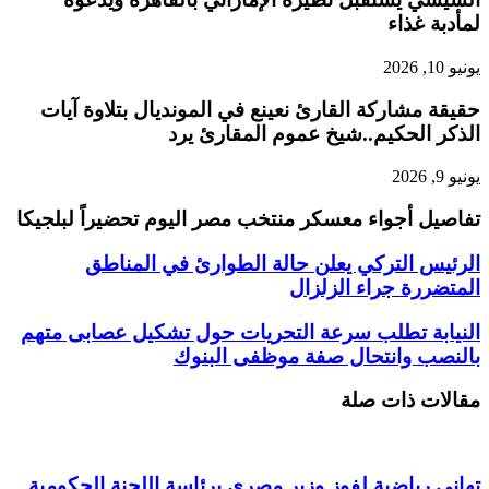
لمأدبة غذاء
يونيو 10, 2026
حقيقة مشاركة القارئ نعينع في المونديال بتلاوة آيات
الذكر الحكيم..شيخ عموم المقارئ يرد
يونيو 9, 2026
تفاصيل أجواء معسكر منتخب مصر اليوم تحضيراً لبلجيكا
الرئيس التركي يعلن حالة الطوارئ في المناطق
المتضررة جراء الزلزال
النيابة تطلب سرعة التحريات حول تشكيل عصابى متهم
بالنصب وانتحال صفة موظفى البنوك
مقالات ذات صلة
تهاني رياضية لفوز وزير مصري برئاسة اللجنة الحكومية