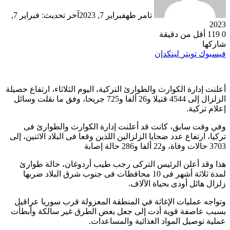
تامر طه
فبراير 7, 2023
آخر تحديث: فبراير 7,
2023
0
119
أقل من دقيقة
شاركها
فيسبوك
تويتر
لينكدإن
أعلنت إدارة الكوارث والطوارئ التركية، اليوم الثلاثاء، ارتفاع حصيلة
الزلزال إلى 4544 قتيلا و26 ألفا و725 جريحا، وفق ما نقلت وسائل
إعلام تركية.
وفي وقت سابق، كانت قد أعلنت إدارة الكوارث والطوارئ فى
تركيا، ارتفاع عدد ضحايا الزلزالين اللذين وقعا فى البلاد الاثنين، إلى
3703 حالات وفاة، و22 ألفا و286 حالة إصابة
هذا وقد أعلن الرئيس التركى رجب طيب أردوغان، حالة طوارئ
لمدة ثلاثة أشهر فى 10 محافظات فى جنوب شرق البلاد ضربها
زلزال هائل أودى بحياة الآلاف.
وتواجه عمليات الإغاثة في المنطقة المعزولة قرب سوريا عراقيل
بسبب عاصفة قوية أدت إلى جعل بعض الطرق غير سالكة وأبطأت
عملية توصيل المواد الغذائية والمساعدات.