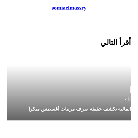
somiaelmassry
أقرأ التالي
بار
يام
رة المالية تكشف حقيقة صرف مرتبات أغسطس مبكراً