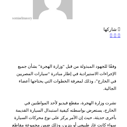
somiaelmassry
شاركها
تويتر
فيسبوك
لينكدإن
وفقًا للجهود المبذولة من قبل “وزارة الهجرة” بشأن جميع
الإجراءات الاستيرادية في إطار مبادرة “سيارات المصريين
في الخارج”، وذلك لمعرفة الخطوات التي يحتاجها أعضاء
الجالية.
نشرت وزارة الهجرة، مقطع فيديو لأحد المواطنين في
الخارج، يستعرض بواسطته كيفية استبدال السيارة القديمة
بأخرى حديثة، حيث إن الأمر يركز على نوع محركات السيارة
سواء كانت غاز طبيعي أو بنزين، وذلك ضمن مجموعة مقاطع