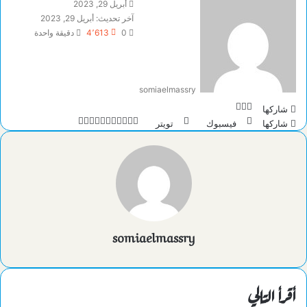
أبريل 29, 2023
آخر تحديث: أبريل 29, 2023
0
4٬613
دقيقة واحدة
somiaelmassry
تويتر
لينكدإن
فيسبوك
شاركها
طباعة
تيلقرام
لينكدإن
ماسنجر
ماسنجر
واتساب
مشاركة
بينتيريست
شاركها
فيسبوك
تويتر
عبر
البريد
somiaelmassry
أقرأ التالي