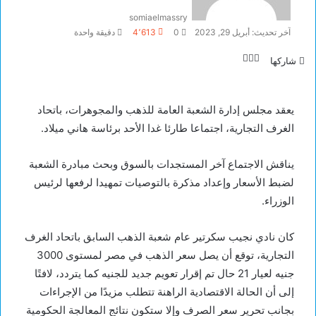
somiaelmassry
آخر تحديث: أبريل 29, 2023
0
4٬613
دقيقة واحدة
تويتر
لينكدإن
فيسبوك
شاركها
يعقد مجلس إدارة الشعبة العامة للذهب والمجوهرات، باتحاد
الغرف التجارية، اجتماعا طارئا غدا الأحد برئاسة هاني ميلاد.
يناقش الاجتماع آخر المستجدات بالسوق وبحث مبادرة الشعبة
لضبط الأسعار وإعداد مذكرة بالتوصيات تمهيدا لرفعها لرئيس
الوزراء.
كان نادي نجيب سكرتير عام شعبة الذهب السابق باتحاد الغرف
التجارية، توقع أن يصل سعر الذهب في مصر لمستوى 3000
جنيه لعيار 21 حال تم إقرار تعويم جديد للجنيه كما يتردد، لافتًا
إلى أن الحالة الاقتصادية الراهنة تتطلب مزيدًا من الإجراءات
بجانب تحرير سعر الصرف وإلا ستكون نتائج المعالجة الحكومية