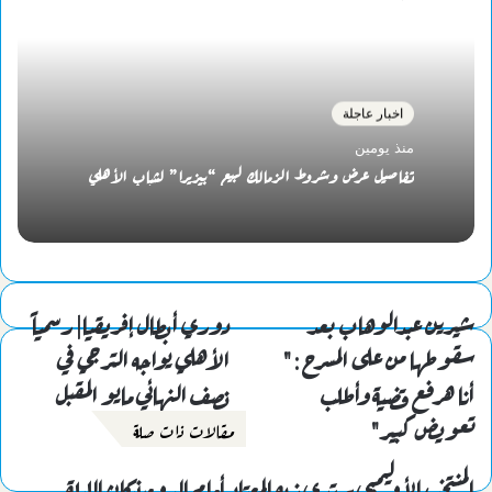
اخبار عاجلة
منذ يومين
تفاصيل عرض وشروط الزمالك لبيع “بيزيرا” لشباب الأهلي
شيرين عبدالوهاب بعد
دوري أبطال إفريقيا| رسمياً
سقوطها من على المسرح : "
الأهلي يواجه الترجي في
أنا هرفع قضية وأطلب
نصف النهائي مايو المقبل
تعويض كبير"
مقالات ذات صلة
المنتخب الأوليمبي يرتدي زيه المعتاد أمام الدومينيكان الليلة