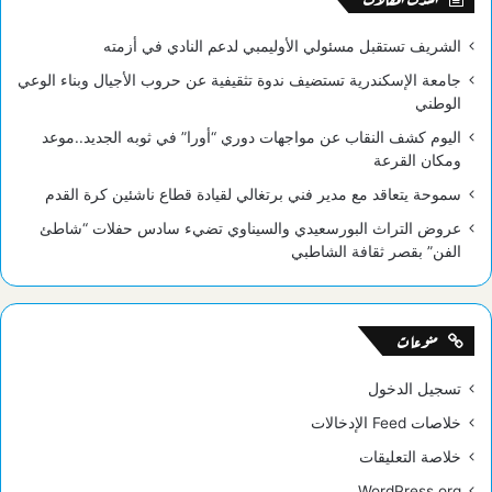
الشريف تستقبل مسئولي الأوليمبي لدعم النادي في أزمته
جامعة الإسكندرية تستضيف ندوة تثقيفية عن حروب الأجيال وبناء الوعي
الوطني
اليوم كشف النقاب عن مواجهات دوري “أورا” في ثوبه الجديد..موعد
ومكان القرعة
سموحة يتعاقد مع مدير فني برتغالي لقيادة قطاع ناشئين كرة القدم
عروض التراث البورسعيدي والسيناوي تضيء سادس حفلات “شاطئ
الفن” بقصر ثقافة الشاطبي
منوعات
تسجيل الدخول
خلاصات Feed الإدخالات
خلاصة التعليقات
WordPress.org