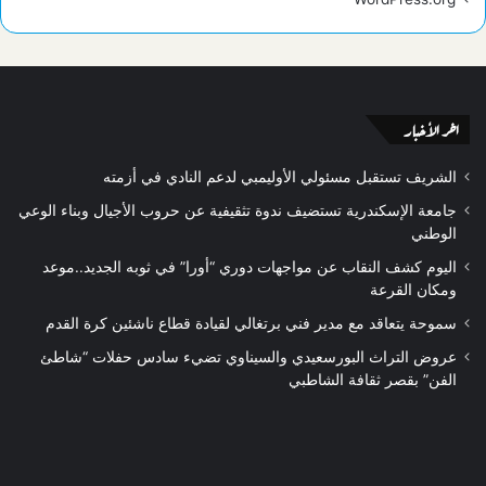
اخر الأخبار
الشريف تستقبل مسئولي الأوليمبي لدعم النادي في أزمته
جامعة الإسكندرية تستضيف ندوة تثقيفية عن حروب الأجيال وبناء الوعي
الوطني
اليوم كشف النقاب عن مواجهات دوري “أورا” في ثوبه الجديد..موعد
ومكان القرعة
سموحة يتعاقد مع مدير فني برتغالي لقيادة قطاع ناشئين كرة القدم
عروض التراث البورسعيدي والسيناوي تضيء سادس حفلات “شاطئ
الفن” بقصر ثقافة الشاطبي