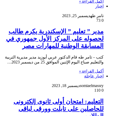
أكمل القراءة »
اخبار
تامر طه
ديسمبر 25, 2023
73
0
مدير ” تعليم ” الإسكندرية يكرم طالب
لحصوله على المركز الأول جمهوري في
المسابقة الوطنية للمهارات مصر
كتب – تامر طه قام الدكتور عربي أبوزيد مدير مديرية التربية
والتعليم صباح اليوم الإثنين الموافق 25 من ديسمبر 2023…
أكمل القراءة »
اخبار عاجلة
somiaelmassry
ديسمبر 18, 2023
110
0
التعليم: امتحان أولى ثانوى إلكترونى
للحاصلين على تابلت وورقى لباقى