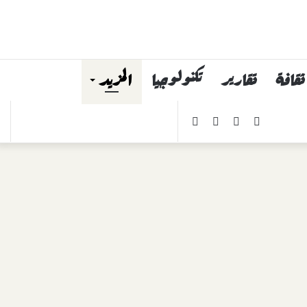
ثقافة
تقارير
تكنولوجيا
المزيد
فيسبوك
يوتيوب
انستقرام
ملخص
بحث
الموقع
عن
RSS