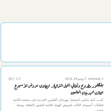
amlmady
يوليو 29, 2024
0
56
بفلكلور مطروح وأغاني النيل التراثية.. انطلاق عروض الأسبوع
الثالث بمهرجان العلمين
كتب_ أمل ماضي استقبل مهرجان العلمين الجديدة في نسخته الثانية
فعاليات أسبوعه الثالث لعروض الهيئة العامة لقصور الثقافة، وسط
حضور…