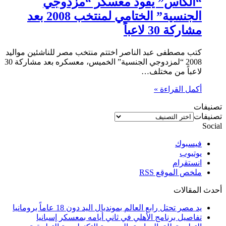
“الكأس” يقود معسكر “مزدوجي
الجنسية” الختامي لمنتخب 2008 بعد
مشاركة 30 لاعباً
كتب مصطفى عبد الناصر اختتم منتخب مصر للناشئين مواليد
2008 “لمزدوجي الجنسية” الخميس، معسكره بعد مشاركة 30
لاعباً من مختلف…
أكمل القراءة »
تصنيفات
تصنيفات
Social
فيسبوك
يوتيوب
انستقرام
ملخص الموقع RSS
أحدث المقالات
يد مصر تحتل رابع العالم بمونديال اليد دون 18 عاماً برومانيا
تفاصيل برنامج الأهلي في ثاني أيامه بمعسكر إسبانيا