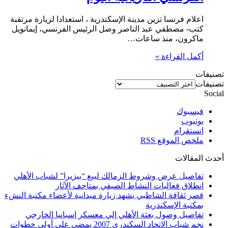
اعلام فرنسا تزين مدينة الإسكندرية ، استعدادا لزيارة مرتقبة
كتب- مصطفي عبد الناصر وصل الرئيس الفرنسي، إيمانويل
ماكرون، منذ ساعات…
أكمل القراءة »
تصنيفات
تصنيفات
Social
فيسبوك
يوتيوب
انستقرام
ملخص الموقع RSS
أحدث المقالات
تفاصيل عرض وشروط الزمالك لبيع “بيزيرا” لشباب الأهلي
انطلاق فعاليات النشاط الصيفي بمتاحف الآثار
قصر ثقافة الشاطبي يشهد زيارة ميدانية لأعضاء مكتبة النشء
بمكتبة الإسكندرية
تفاصيل وصول بعثة الأهلي إلي معسكر إسبانيا الخارجي
نجم شباب الاتحاد السكندري 2007 يمضي علي أولي خطوات