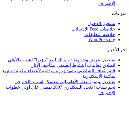
الإحتراف
منوعات
تسجيل الدخول
خلاصات Feed الإدخالات
خلاصة التعليقات
WordPress.org
اخر الأخبار
تفاصيل عرض وشروط الزمالك لبيع “بيزيرا” لشباب الأهلي
انطلاق فعاليات النشاط الصيفي بمتاحف الآثار
قصر ثقافة الشاطبي يشهد زيارة ميدانية لأعضاء مكتبة النشء
بمكتبة الإسكندرية
تفاصيل وصول بعثة الأهلي إلي معسكر إسبانيا الخارجي
نجم شباب الاتحاد السكندري 2007 يمضي علي أولي خطوات
الإحتراف