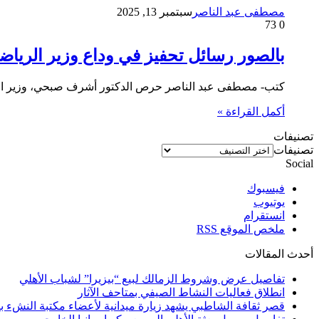
مصطفى عبد الناصر
سبتمبر 13, 2025
73
0
بالصور رسائل تحفيز في وداع وزير الرياضة
كتب- مصطفى عبد الناصر حرص الدكتور أشرف صبحي، وزير الشباب والري
أكمل القراءة »
تصنيفات
تصنيفات
Social
فيسبوك
يوتيوب
انستقرام
ملخص الموقع RSS
أحدث المقالات
تفاصيل عرض وشروط الزمالك لبيع “بيزيرا” لشباب الأهلي
انطلاق فعاليات النشاط الصيفي بمتاحف الآثار
قصر ثقافة الشاطبي يشهد زيارة ميدانية لأعضاء مكتبة النشء بم