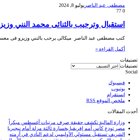
مصطفى عبد الناصر
يوليو 8, 2024
77
0
استقبال وترحيب بالثنائى محمد النني وزي
كتب مصطفى عبد الناصر ميكالى يرحب بالنني وزيزو فى معسكر ا
أكمل القراءة »
تصنيفات
تصنيفات
Social
فيسبوك
يوتيوب
انستقرام
ملخص الموقع RSS
أحدث المقالات
وزارة المالية تكشف حقيقة صرف مرتبات أغسطس مبكراً
مصر تودع كأس أمم إفريقيا بخسارة ثالثة مزلة أمام نيجيريا
الشريف تستقبل مسئولي الأوليمبي لدعم النادي في أزمته