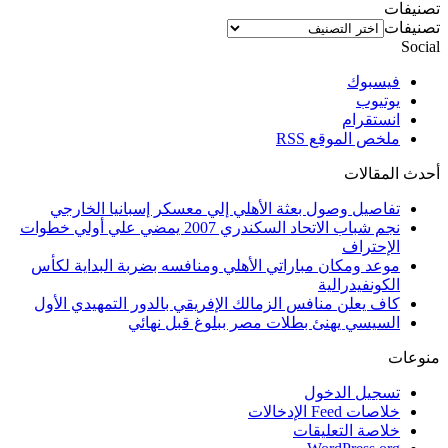
تصنيفات
تصنيفات
Social
فيسبوك
يوتيوب
انستقرام
ملخص الموقع RSS
أحدث المقالات
تفاصيل وصول بعثة الأهلي إلي معسكر إسبانيا الخارجي
نجم شباب الاتحاد السكندري 2007 يمضي علي أولي خطوات
الإحتراف
موعد ومكان مباراتي الأهلي ومنافسه بضربة البداية لكأس
الكونفيدرالية
كاف يعلن منافس الزمالك الإفريقي بالدور التمهيدي الأول
السيسي يهنئ بطلات مصر ببلوغ قبل نهائي
منوعات
تسجيل الدخول
خلاصات Feed الإدخالات
خلاصة التعليقات