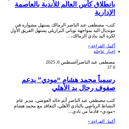
بانطلاق كأس العالم للأندية بالعاصمة
الإدارية
كتب- مصطفى عبد الناصر الزمالك يستهل مشواره في
مونديال اليد بمواجهة توباتي البرازيلي يستهل الفريق الأول
لكرة اليد بنادي الزمالك،…
أكمل القراءة »
اخبار عاجلة
مصطفى عبد الناصر
أغسطس 6, 2025
37
0
رسمياً محمد هشام “مودي”‎‏ يدعم
صفوف رجال يد الأهلي
كتب-مصطفي عبد الناصر أتم خالد العوضي، مدير عام
النشاط الرياضي بالنادي الأهلي، التعاقد مع محمد هشام
«مودي» قادماً من نادي…
أكمل القراءة »