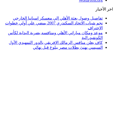
WordPress.org
اخر الأخبار
تفاصيل وصول بعثة الأهلي إلي معسكر إسبانيا الخارجي
نجم شباب الاتحاد السكندري 2007 يمضي علي أولي خطوات
الإحتراف
موعد ومكان مباراتي الأهلي ومنافسه بضربة البداية لكأس
الكونفيدرالية
كاف يعلن منافس الزمالك الإفريقي بالدور التمهيدي الأول
السيسي يهنئ بطلات مصر ببلوغ قبل نهائي