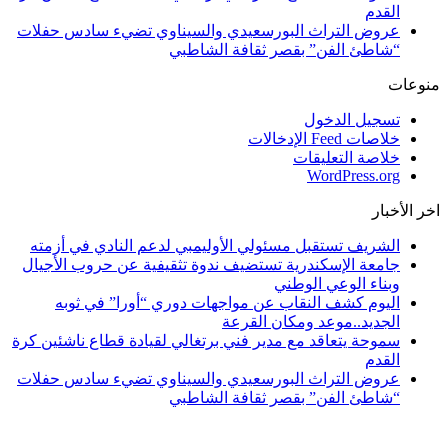
القدم
عروض التراث البورسعيدي والسيناوي تضيء سادس حفلات
“شاطئ الفن” بقصر ثقافة الشاطبي
منوعات
تسجيل الدخول
خلاصات Feed الإدخالات
خلاصة التعليقات
WordPress.org
اخر الأخبار
الشريف تستقبل مسئولي الأوليمبي لدعم النادي في أزمته
جامعة الإسكندرية تستضيف ندوة تثقيفية عن حروب الأجيال
وبناء الوعي الوطني
اليوم كشف النقاب عن مواجهات دوري “أورا” في ثوبه
الجديد..موعد ومكان القرعة
سموحة يتعاقد مع مدير فني برتغالي لقيادة قطاع ناشئين كرة
القدم
عروض التراث البورسعيدي والسيناوي تضيء سادس حفلات
“شاطئ الفن” بقصر ثقافة الشاطبي