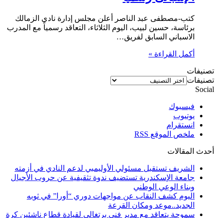
كتب-مصطفى عبد الناصر أعلن مجلس إدارة نادى الزمالك
برئاسة، حسين لبيب، اليوم الثلاثاء، التعاقد رسمياً مع المدرب
الاسباني السابق لفريق…
أكمل القراءة »
تصنيفات
تصنيفات
Social
فيسبوك
يوتيوب
انستقرام
ملخص الموقع RSS
أحدث المقالات
الشريف تستقبل مسئولي الأوليمبي لدعم النادي في أزمته
جامعة الإسكندرية تستضيف ندوة تثقيفية عن حروب الأجيال
وبناء الوعي الوطني
اليوم كشف النقاب عن مواجهات دوري “أورا” في ثوبه
الجديد..موعد ومكان القرعة
سموحة يتعاقد مع مدير فني برتغالي لقيادة قطاع ناشئين كرة