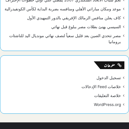
نجم شباب الاتحاد السكندري 2007 يمضي علي أولي خطوات الإحتراف
موعد ومكان مباراتي الأهلي ومنافسه بضربة البداية لكأس الكونفيدرالية
كاف يعلن منافس الزمالك الإفريقي بالدور التمهيدي الأول
السيسي يهنئ بطلات مصر ببلوغ قبل نهائي
مصر تتحدي الصين بعد قليل سعياً لنصف نهائي مونديال اليد للناشئات
برومانيا
منوعات
تسجيل الدخول
خلاصات Feed الإدخالات
خلاصة التعليقات
WordPress.org