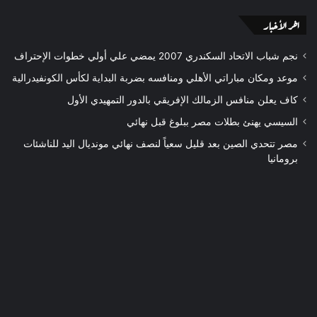
اخر الأخبار
نجم شباب الاتحاد السكندري 2007 يمضي علي أولي خطوات الإحتراف
موعد ومكان مباراتي الأهلي ومنافسه بضربة البداية لكأس الكونفيدرالية
كاف يعلن منافس الزمالك الإفريقي بالدور التمهيدي الأول
السيسي يهنئ بطلات مصر ببلوغ قبل نهائي
مصر تتحدي الصين بعد قليل سعياً لنصف نهائي مونديال اليد للناشئات
برومانيا