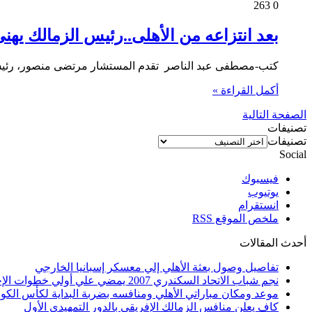
263
0
بعد انتزاعه من الأهلى..رئيس الزمالك يهنئ
كتب-مصطفى عبد الناصر تقدم المستشار مرتضى منصور، رئيس مجلس
أكمل القراءة »
الصفحة التالية
تصنيفات
تصنيفات
Social
فيسبوك
يوتيوب
انستقرام
ملخص الموقع RSS
أحدث المقالات
تفاصيل وصول بعثة الأهلي إلي معسكر إسبانيا الخارجي
نجم شباب الاتحاد السكندري 2007 يمضي علي أولي خطوات الإحتراف
موعد ومكان مباراتي الأهلي ومنافسه بضربة البداية لكأس الكونف
كاف يعلن منافس الزمالك الإفريقي بالدور التمهيدي الأول