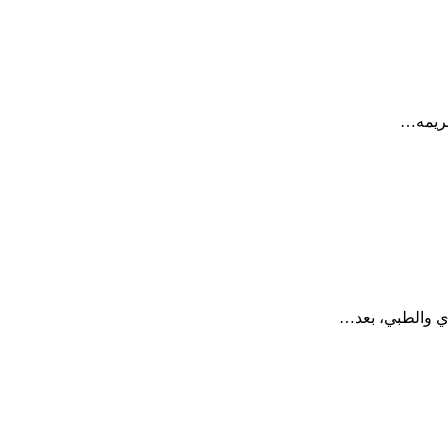
غريمه…
ري والطبي، بعد…