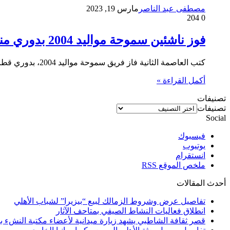
مصطفى عبد الناصر
مارس 19, 2023
204
0
فوز ناشئين سموحة مواليد 2004 بدوري مناطق الإسكندرية
كتب العاصمة الثانية فاز فريق سموحة مواليد 2004، بدوري قطاعات منطقة الإسكندرية بعد التعادل السلبي مع فريق حرس الحدود صاحب…
أكمل القراءة »
تصنيفات
تصنيفات
Social
فيسبوك
يوتيوب
انستقرام
ملخص الموقع RSS
أحدث المقالات
تفاصيل عرض وشروط الزمالك لبيع “بيزيرا” لشباب الأهلي
انطلاق فعاليات النشاط الصيفي بمتاحف الآثار
قصر ثقافة الشاطبي يشهد زيارة ميدانية لأعضاء مكتبة النشء بم