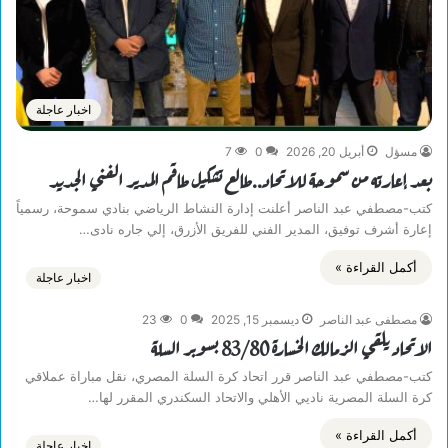
اخبار عاجلة
مسؤل
أبريل 20, 2026
0
7
بعد إعارته من سموحة للاتحاد..طالع تشكيل طاقم المدير الفني الجديد
كتب-مصطفي عبد الناصر أعلنت إدارة النشاط الرياضي بنادي سموحة، رسمياً
إعارة أشرف توفيق، المدير الفني للفريق الأزرق، إلي جاره نادى…
أكمل القراءة »
اخبار عاجلة
مصطفى عبد الناصر
ديسمبر 15, 2025
0
23
الاتحاد يلقي الزمالك الخسارة 83/80 بسوبر السلة
كتب-مصطفي عبد الناصر قرر اتحاد كرة السلة المصري، نقل مباراة عملاقي
كرة السلة المصرية ناديي الأهلي والاتحاد السكندري المقرر لها…
أكمل القراءة »
اخبار عاجلة