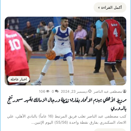
أكمل القراءة »
اخبار عاجلة
مصطفى عبد الناصر
ديسمبر 23, 2024
0
106
مرتبط الأهلي يهزم الاتحاد بفارق نقطة ورجال الزمالك يقهر سبورتنج
بالدوري
كتب مصطفى عبد الناصر تغلب فريق المرتبط (16 عاماً) بالنادي الأهلي، علي
الاتحاد السكندري بفارق نقطة واحدة (55/56) اليوم الإثنين…