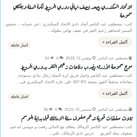
الاتحاد السكندري يصعد لنصف نهائي دوري المرتبط لكرة السلة ويقصي
سموحة
كتب- مصطفى عبد الناصر أشاد نادي الاتحاد السكندري -عبر حسابه- ، بحضور
المميز لجماهير زعيم الثغر في نصف نهائي بطولة…
أكمل القراءة »
اخبار عاجلة
مصطفى عبد الناصر
نوفمبر 12, 2025
0
24
موج سموحة الأزرق يضرب دفاعات زعيم الثغر بدوري المرتبط
كتب-مصطفي عبد الناصر واصل فريق كرة السلة رجال بنادي سموحة،
مفاجآته محققاً الفوز بنتيجة (91-87) على جاره الاتحاد السكندري في…
أكمل القراءة »
اخبار عاجلة
مصطفى عبد الناصر
سبتمبر 10, 2025
0
65
ثلاث صفقات قوية تدعم صفوف سلة الزمالك قبل بداية الموسم
كتب-مصطفي عبد الناصر الزمالك يتعاقد مع الثنائي رفعت و موسي لتدعيم
صفوف سلة الفريق حرص نادي الزمالك، علي…