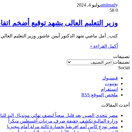
amlmady
يوليو 4, 2024
58
0
وزير التعليم العالى يشهد توقيع أضخم اتف
كتب_ أمل ماضي شهد الدكتور أيمن عاشور وزير التعليم العالي
أكمل القراءة »
تصنيفات
تصنيفات
Social
فيسبوك
يوتيوب
انستقرام
ملخص الموقع RSS
أحدث المقالات
مصر تتحدي الصين بعد قليل سعياً لنصف نهائي مونديال اليد للنا
وزارة المالية تكشف حقيقة صرف مرتبات أغسطس مبكراً
مصر تودع كأس أمم إفريقيا بخسارة ثالثة مزلة أمام نيجيريا