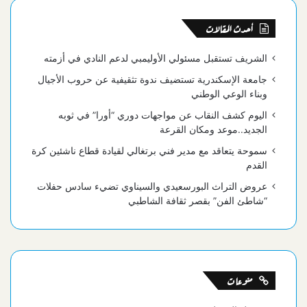
أحدث المقالات
الشريف تستقبل مسئولي الأوليمبي لدعم النادي في أزمته
جامعة الإسكندرية تستضيف ندوة تثقيفية عن حروب الأجيال
وبناء الوعي الوطني
اليوم كشف النقاب عن مواجهات دوري “أورا” في ثوبه
الجديد..موعد ومكان القرعة
سموحة يتعاقد مع مدير فني برتغالي لقيادة قطاع ناشئين كرة
القدم
عروض التراث البورسعيدي والسيناوي تضيء سادس حفلات
“شاطئ الفن” بقصر ثقافة الشاطبي
منوعات