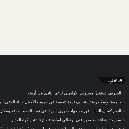
اخر الأخبار
الشريف تستقبل مسئولي الأوليمبي لدعم النادي في أزمته
جامعة الإسكندرية تستضيف ندوة تثقيفية عن حروب الأجيال وبناء الوعي ال
اليوم كشف النقاب عن مواجهات دوري “أورا” في ثوبه الجديد..موعد ومكان
سموحة يتعاقد مع مدير فني برتغالي لقيادة قطاع ناشئين كرة القدم
عروض التراث البورسعيدي والسيناوي تضيء سادس حفلات “شاطئ الفن” ب