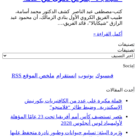
كتب-مصطفى عبد الناصر كشف الدكتور محمد أسامة،
طبيب الفريق الكروي الأول بنادي الزمالك، أن محمود عبد
الرازق “شيكابالا”، قائد الفريق،…
أكمل القراءة »
تصنيفات
تصنيفات
Social
فيسبوك
يوتيوب
انستقرام
ملخص الموقع RSS
أحدث المقالات
حملة مكبرة على عدد من الكافتيريات بكورنيش
الإسكندرية.. وضبط طائر “فلامنجو”
مصر تستضيف كأس أمم أفريقيا تحت 23 عامًا المؤهلة
لأوليمبياد لوس أنجلوس 2028
وزيرة البيئة: تسليم حيوانات وطيور نادرة متحفظ عليها