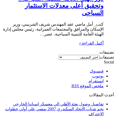
وتحقيق أعلى معدلات الاستثمار
السياحى
كتب_ أمل ماضي عقد المهندس شريف الشربيني، وزير
الإسكان والمرافق والمجتمعات العمرانية، رئيس مجلس إدارة
الهيئة العامة للتنمية السياحية، عصر…
أكمل القراءة »
تصنيفات
تصنيفات
Social
فيسبوك
يوتيوب
انستقرام
ملخص الموقع RSS
أحدث المقالات
تفاصيل وصول بعثة الأهلي إلي معسكر إسبانيا الخارجي
نجم شباب الاتحاد السكندري 2007 يمضي علي أولي خطوات
الإحتراف