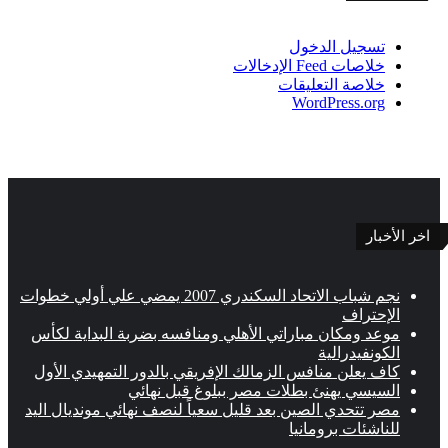
تسجيل الدخول
خلاصات Feed الإدخالات
خلاصة التعليقات
WordPress.org
اخر الأخبار
نجم شباب الاتحاد السكندري 2007 يمضي علي أولي خطوات
الإحتراف
موعد ومكان مباراتي الأهلي ومنافسه بضربة البداية لكأس
الكونفيدرالية
كاف يعلن منافس الزمالك الإفريقي بالدور التمهيدي الأول
السيسي يهنئ بطلات مصر ببلوغ قبل نهائي
مصر تتحدي الصين بعد قليل سعياً لنصف نهائي مونديال اليد
للناشئات برومانيا