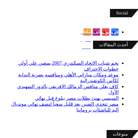
Social
فيسبوك
يوتيوب
انستقرام
ملخص
الموقع
أحدث المقالات
RSS
نجم شباب الاتحاد السكندري 2007 يمضي علي أولي
خطوات الإحتراف
موعد ومكان مباراتي الأهلي ومنافسه بضربة البداية
لكأس الكونفيدرالية
كاف يعلن منافس الزمالك الإفريقي بالدور التمهيدي
الأول
السيسي يهنئ بطلات مصر ببلوغ قبل نهائي
مصر تتحدي الصين بعد قليل سعياً لنصف نهائي مونديال
اليد للناشئات برومانيا
منوعات