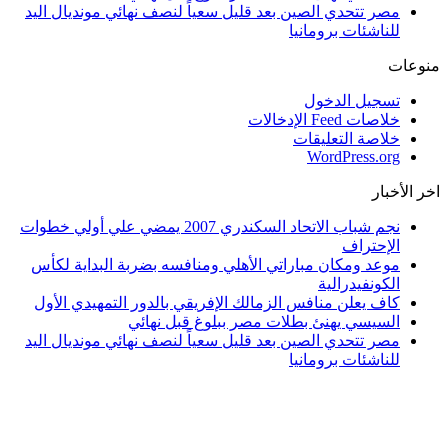
مصر تتحدي الصين بعد قليل سعياً لنصف نهائي مونديال اليد
للناشئات برومانيا
منوعات
تسجيل الدخول
خلاصات Feed الإدخالات
خلاصة التعليقات
WordPress.org
اخر الأخبار
نجم شباب الاتحاد السكندري 2007 يمضي علي أولي خطوات
الإحتراف
موعد ومكان مباراتي الأهلي ومنافسه بضربة البداية لكأس
الكونفيدرالية
كاف يعلن منافس الزمالك الإفريقي بالدور التمهيدي الأول
السيسي يهنئ بطلات مصر ببلوغ قبل نهائي
مصر تتحدي الصين بعد قليل سعياً لنصف نهائي مونديال اليد
للناشئات برومانيا