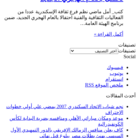
كتب_ أمل ماضي نظم فرع ثقافة الإسكندرية عددا من
الفعاليات الثقافية والفنية احتفالا بالعام الهجري الجديد، ضمن
برنامج الهيئة العامة…
أكمل القراءة »
تصنيفات
تصنيفات
Social
فيسبوك
يوتيوب
انستقرام
ملخص الموقع RSS
أحدث المقالات
نجم شباب الاتحاد السكندري 2007 يمضي علي أولي خطوات
الإحتراف
موعد ومكان مباراتي الأهلي ومنافسه بضربة البداية لكأس
الكونفيدرالية
كاف يعلن منافس الزمالك الإفريقي بالدور التمهيدي الأول
السيسي يهنئ بطلات مصر ببلوغ قبل نهائي