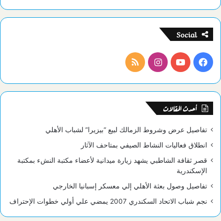
Social
فيسبوك
يوتيوب
انستقرام
ملخص
الموقع
RSS
أحدث المقالات
تفاصيل عرض وشروط الزمالك لبيع “بيزيرا” لشباب الأهلي
انطلاق فعاليات النشاط الصيفي بمتاحف الآثار
قصر ثقافة الشاطبي يشهد زيارة ميدانية لأعضاء مكتبة النشء بمكتبة
الإسكندرية
تفاصيل وصول بعثة الأهلي إلي معسكر إسبانيا الخارجي
نجم شباب الاتحاد السكندري 2007 يمضي علي أولي خطوات الإحتراف