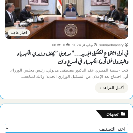
اخبار عاجلة
somiaelmassry
يوليو 4, 2024
0
68
في أول اجتماع لتشكيل الجديد…” مدبولي ” يكلف وزيري الكهرباء
والبترول لحل أزمة الكهرباء في أسرع وقت
كتب -سمية المصري عقد الدكتور مصطفى مدبولي، رئيس مجلس الوزراء،
أول اجتماع بعد الإعلان عن التشكيل الوزاري الجديد؛ وذلك لمتابعة…
أكمل القراءة »
تصنيفات
تصنيفات