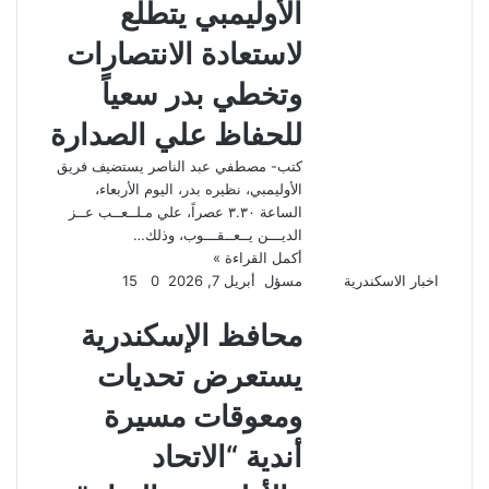
الأوليمبي يتطلع
لاستعادة الانتصارات
وتخطي بدر سعياً
للحفاظ علي الصدارة
كتب- مصطفي عبد الناصر يستضيف فريق
الأوليمبي، نظيره بدر، اليوم الأربعاء،
الساعة ٣.٣٠ عصراً، علي مـلــعــب عــز
الديـــن يــعــقـــوب، وذلك…
أكمل القراءة »
اخبار الاسكندرية
مسؤل
أبريل 7, 2026
0
15
محافظ الإسكندرية
يستعرض تحديات
ومعوقات مسيرة
أندية “الاتحاد