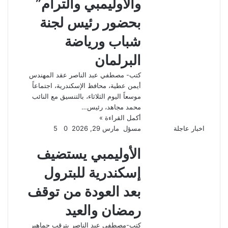
والأوليمبي والترام”
بحضور رئيس لجنة
شباب ورياضة
البرلمان
كتب- مصطفي عبد الناصر عقد المهندس
أيمن عطية، محافظ الإسكندرية، اجتماعاً
موسعاً اليوم الثلاثاء، بالتنسيق مع النائب
محمد مجاهد، رئيس…
أكمل القراءة »
اخبار عاجلة
مسؤل
مارس 29, 2026
0
5
الأوليمبي يستضيف
إسكندرية للبترول
بعد العودة من توقف
رمضان والعيد
كتب-مصطفي عبد الناصر يترقب جماهير