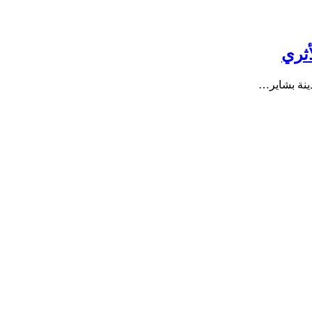
أثري
ينة بشاير…