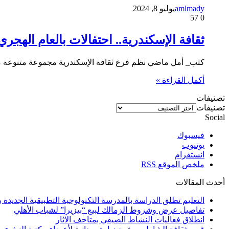
amlmady
يوليو 8, 2024
57
0
ثقافة الإسكندرية.. احتفالات بالعام الهجر
كتب_ أمل ماضي نظم فرع ثقافة الإسكندرية مجموعة متنوعة من 
أكمل القراءة »
تصنيفات
تصنيفات
Social
فيسبوك
يوتيوب
انستقرام
ملخص الموقع RSS
أحدث المقالات
التعليم تطلق الدراسة بالمدرسة التكنولوجية التطبيقية الجديدة بالإسكندرية و 4 مح
تفاصيل عرض وشروط الزمالك لبيع “بيزيرا” لشباب الأهلي
انطلاق فعاليات النشاط الصيفي بمتاحف الآثار