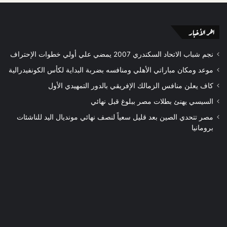
اخر الأخبار
نجم شباب الاتحاد السكندري 2007 يمضي علي أولي خطوات الإحتراف
موعد ومكان مباراتي الأهلي ومنافسه بضربة البداية لكأس الكونفيدرالية
كاف يعلن منافس الزمالك الإفريقي بالدور التمهيدي الأول
السيسي يهنئ بطلات مصر ببلوغ قبل نهائي
مصر تتحدي الصين بعد قليل سعياً لنصف نهائي مونديال اليد للناشئات
برومانيا