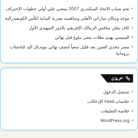
نجم شباب الاتحاد السكندري 2007 يمضي علي أولي خطوات الإحتراف
موعد ومكان مباراتي الأهلي ومنافسه بضربة البداية لكأس الكونفيدرالية
كاف يعلن منافس الزمالك الإفريقي بالدور التمهيدي الأول
السيسي يهنئ بطلات مصر ببلوغ قبل نهائي
مصر تتحدي الصين بعد قليل سعياً لنصف نهائي مونديال اليد للناشئات
برومانيا
منوعات
تسجيل الدخول
خلاصات Feed الإدخالات
خلاصة التعليقات
WordPress.org