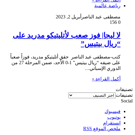
رياضة عالمية
مصطفى عبد الناصر
أبريل 2, 2023
156
0
لا ليجا| فوز صعب لأتليتيكو مدريد على
“ريال بيتيس”
كتب-مصطفى عبد الناصر حقق أتليتيكو مدريد، فوزاً صعباً
على ضيفه “ريال بيتيس” 1-0 الأحد، ضمن المرحلة 27 من
الدوري الإسباني…
أكمل القراءة »
تصنيفات
تصنيفات
Social
فيسبوك
يوتيوب
انستقرام
ملخص الموقع RSS