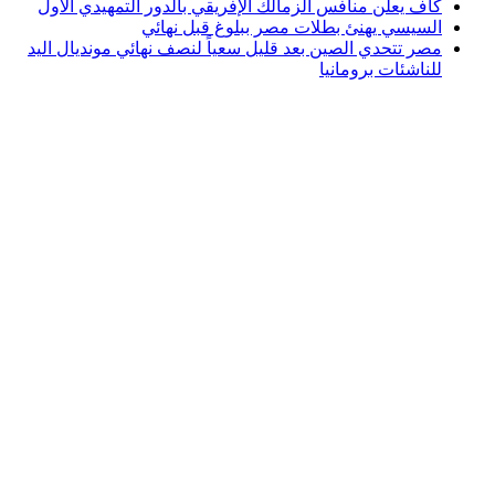
كاف يعلن منافس الزمالك الإفريقي بالدور التمهيدي الأول
السيسي يهنئ بطلات مصر ببلوغ قبل نهائي
مصر تتحدي الصين بعد قليل سعياً لنصف نهائي مونديال اليد
للناشئات برومانيا