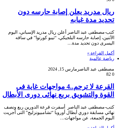
ريال مدريد يعلن إصابة حارسه دون
تحديد مدة غيابه
كتب-مصطفى عبد الناصر أعلن ريال مدريد الإسباني، اليوم
الأثنين، إصابة حارسه البلجيكي، “تيبو كورتوا” في ساقه
اليسرى دون تحديد مدة…
أكمل القراءة »
رياضة عالمية
مصطفى عبد الناصر
مارس 15, 2024
82
0
القرعة لا ترحم..4 مواجهات غاية فى
القوة والتشويق بربع نهائى دورى الأبطال
كتب-مصطفى عبد الناصر أسفرت قرعة الدورين ربع ونصف
نهائي مسابقة دوري أبطال أوروبا “تشامبيونزليج” التى أجريت
اليوم الجمعة، عن مواجهات…
أكمل القراءة »