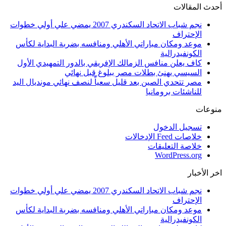
أحدث المقالات
نجم شباب الاتحاد السكندري 2007 يمضي علي أولي خطوات
الإحتراف
موعد ومكان مباراتي الأهلي ومنافسه بضربة البداية لكأس
الكونفيدرالية
كاف يعلن منافس الزمالك الإفريقي بالدور التمهيدي الأول
السيسي يهنئ بطلات مصر ببلوغ قبل نهائي
مصر تتحدي الصين بعد قليل سعياً لنصف نهائي مونديال اليد
للناشئات برومانيا
منوعات
تسجيل الدخول
خلاصات Feed الإدخالات
خلاصة التعليقات
WordPress.org
اخر الأخبار
نجم شباب الاتحاد السكندري 2007 يمضي علي أولي خطوات
الإحتراف
موعد ومكان مباراتي الأهلي ومنافسه بضربة البداية لكأس
الكونفيدرالية