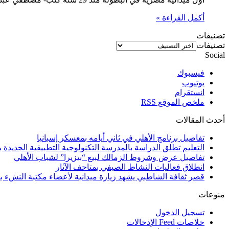
أكمل القراءة »
تصنيفات
تصنيفات
Social
فيسبوك
يوتيوب
انستقرام
ملخص الموقع RSS
أحدث المقالات
تفاصيل برنامج الأهلي في ثاني أيامه بمعسكر إسبانيا
التعليم تطلق الدراسة بالمدرسة التكنولوجية التطبيقية الجديدة بالإسكندرية و 4 مح
تفاصيل عرض وشروط الزمالك لبيع “بيزيرا” لشباب الأهلي
انطلاق فعاليات النشاط الصيفي بمتاحف الآثار
قصر ثقافة الشاطبي يشهد زيارة ميدانية لأعضاء مكتبة النشء بم
منوعات
تسجيل الدخول
خلاصات Feed الإدخالات