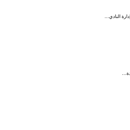
ارة النادي…
دة…