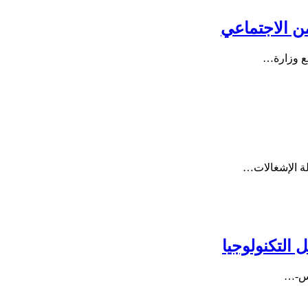
من الاجتماعي
مع وزارة…
لة الإشغالات…
 التكنولوجيا
يس-…