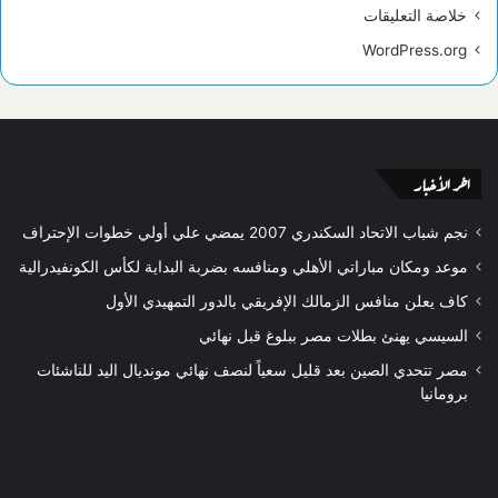
خلاصة التعليقات
WordPress.org
اخر الأخبار
نجم شباب الاتحاد السكندري 2007 يمضي علي أولي خطوات الإحتراف
موعد ومكان مباراتي الأهلي ومنافسه بضربة البداية لكأس الكونفيدرالية
كاف يعلن منافس الزمالك الإفريقي بالدور التمهيدي الأول
السيسي يهنئ بطلات مصر ببلوغ قبل نهائي
مصر تتحدي الصين بعد قليل سعياً لنصف نهائي مونديال اليد للناشئات
برومانيا