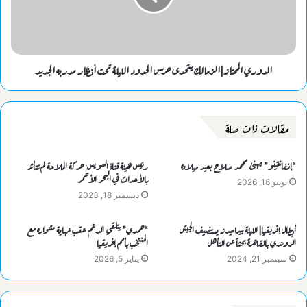
الدوري الممتاز|الزمالك يتحدى حرس الحدود الليلة تحت أنظار مدربه الجديد
مقالات ذات صلة
“إنفانتينو” يهنئ محمد صلاح بعيد ميلاده
رئيس هيئة قناة السويس: حركة الملاحة لم تتأثر
بالأحداث في البحر الأحمر
يونيو 16, 2026
ديسمبر 18, 2023
أبطال إفريقيا| الليلة بيراميدز يستضيف الجيش
“حمدي” يتلقي الدعم عقب نهاية مشواره مع
الروندي بالقاهرة بحثاً عن التأهل
المنتخب بأمم إفريقيا
سبتمبر 21, 2024
يناير 5, 2026