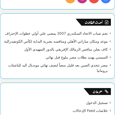
الموقع
RSS
أحدث المقالات
نجم شباب الاتحاد السكندري 2007 يمضي علي أولي خطوات الإحتراف
موعد ومكان مباراتي الأهلي ومنافسه بضربة البداية لكأس الكونفيدرالية
كاف يعلن منافس الزمالك الإفريقي بالدور التمهيدي الأول
السيسي يهنئ بطلات مصر ببلوغ قبل نهائي
مصر تتحدي الصين بعد قليل سعياً لنصف نهائي مونديال اليد للناشئات
برومانيا
منوعات
تسجيل الدخول
خلاصات Feed الإدخالات