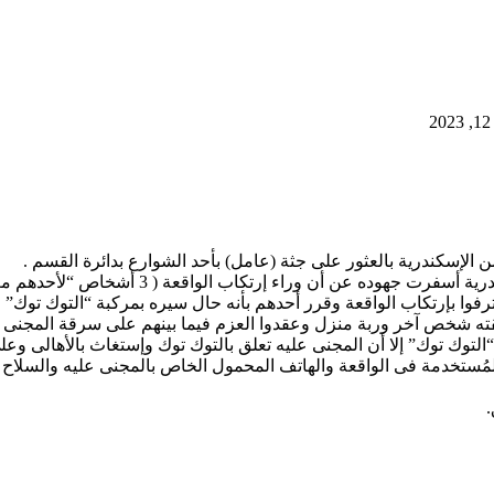
الإسكندرية بالعثور على جثة (عامل) بأحد الشوارع بدائرة القسم .
ة ( 3 أشخاص “لأحدهم معلومات جنائية” – ربة منزل – مقيمين بدائرة القسم ) .
وا بإرتكاب الواقعة وقرر أحدهم بأنه حال سيره بمركبة “التوك توك” 
قته شخص آخر وربة منزل وعقدوا العزم فيما بينهم على سرقة المجنى ع
“التوك توك” إلا أن المجنى عليه تعلق بالتوك توك وإستغاث بالأهالى وع
مُستخدمة فى الواقعة والهاتف المحمول الخاص بالمجنى عليه والسلاح ا
.