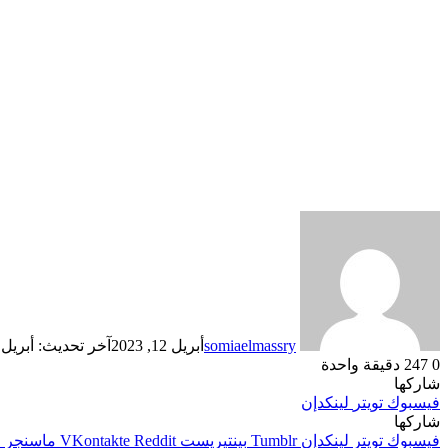
somiaelmassry
أبريل 12, 2023
آخر تحديث: أبريل 12, 2023
0
247
دقيقة واحدة
شاركها
فيسبوك
تويتر
لينكدإن
شاركها
فيسبوك
تويتر
لينكدإن
بينتيريست
ماسنجر
م