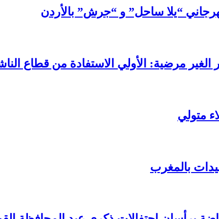
رجاني “يلا ساحل” و “جرش” بالأردن
الغير مرضية: الأولي الاستفادة من قطاع الناش
اء متولي
سيدات بالمغرب
اضة يرأسان احتفالات ذكري عيد المحافظة ال