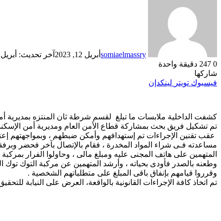
somiaelmassry
أبريل 12, 2023
آخر تحديث: أبريل 12, 2023
0
247
دقيقة واحدة
شاركها
فيسبوك
تويتر
لينكدإن
كشفت الداخلية ملابسات ما تبلغ لقسم شرطة ثان المنتزه بمديرية أمن 
تم تشكيل فريق بحث بمشاركة قطاع الأمن العام ومديرية أمن الإسكندرية أسفرت جهوده عن أن وراء إرتكاب الواقع
عقب تقنين الإجراءات تم إستهدافهم وأمكن ضبطهم ، وبمواجهتهم إعترف
مساعدته فـى شراء المواد المخدرة ، فقام بالإتصال بآخر فحضر وبرف
المتهمين على هاتف المجنى عليه ومبلغ مالى ، وحاولوا الفرار بمركبة 
وطعنه بالصدر فأودى بحياته ، وأرشد المتهمين عن مركبة التوك توك ال
وقرروا قيامهم بإنفاق باقى المبلغ على متطلباتهم الشخصية .
تم اتخاذ كافة الإجراءات القانونية بالواقعة، العرض على النيابة للتحقيق