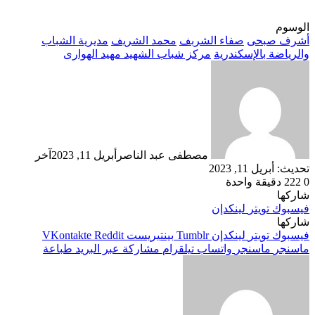
الوسوم
أشرف صبحى
صفاء الشربف
محمد الشريف
مديرية الشباب
والرياضة بالإسكندرية
مركز شباب الشهيد مهيد الهوارى
مصطفى عبد الناصر
أبريل 11, 2023
آخر
تحديث: أبريل 11, 2023
0
222
دقيقة واحدة
شاركها
فيسبوك
تويتر
لينكدإن
شاركها
فيسبوك
تويتر
لينكدإن
بينتيريست
ماسنجر
ماسنجر
واتساب
تيلقرام
مشاركة عبر البريد
طباعة