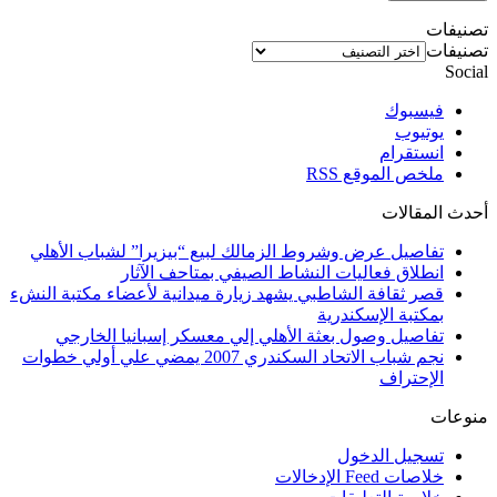
تصنيفات
تصنيفات
Social
فيسبوك
يوتيوب
انستقرام
ملخص الموقع RSS
أحدث المقالات
تفاصيل عرض وشروط الزمالك لبيع “بيزيرا” لشباب الأهلي
انطلاق فعاليات النشاط الصيفي بمتاحف الآثار
قصر ثقافة الشاطبي يشهد زيارة ميدانية لأعضاء مكتبة النشء
بمكتبة الإسكندرية
تفاصيل وصول بعثة الأهلي إلي معسكر إسبانيا الخارجي
نجم شباب الاتحاد السكندري 2007 يمضي علي أولي خطوات
الإحتراف
منوعات
تسجيل الدخول
خلاصات Feed الإدخالات