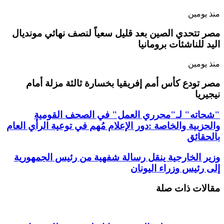
منذ يومين
مصر تتحدي الصين بعد قليل سعياً لنصف نهائي مونديال
اليد للناشئات برومانيا
منذ يومين
مصر تودع كأس أمم إفريقيا بخسارة ثالثة مزلة أمام
نيجيريا
"شحاته" لـ"محرري العمل" في الصحف القومية
والحزبية والخاصة :دور الإعلام مُهم في توعية الرأي العام
بالحقائق
وزير الخارجية ينقل رسالة شفهية من رئيس الجمهورية
إلى رئيس وزراء اليونان
مقالات ذات صلة