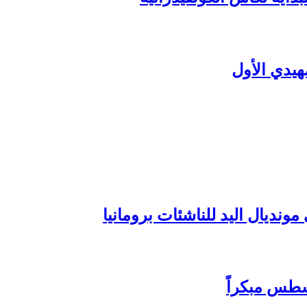
هيدي الأول
ونديال اليد للناشئات برومانيا
سطس مبكراً