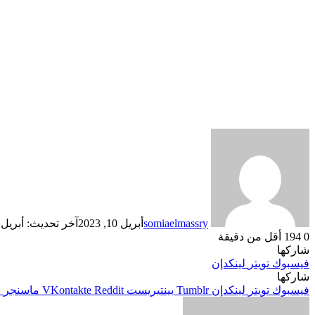
somiaelmassry
أبريل 10, 2023
آخر تحديث: أبريل 10, 2023
0
194
أقل من دقيقة
شاركها
فيسبوك
تويتر
لينكدإن
شاركها
فيسبوك
تويتر
لينكدإن
بينتيريست
ماسنجر
م