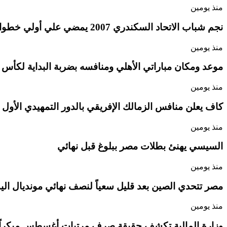
منذ يومين
نجم شباب الاتحاد السكندري 2007 يمضي علي أولي خطوات الإحتراف
منذ يومين
موعد ومكان مباراتي الأهلي ومنافسه بضربة البداية لكأس ا
منذ يومين
كاف يعلن منافس الزمالك الإفريقي بالدور التمهيدي الأول
منذ يومين
السيسي يهنئ بطلات مصر ببلوغ قبل نهائي
منذ يومين
مصر تتحدي الصين بعد قليل سعياً لنصف نهائي مونديال اليد 
منذ يومين
وزارة المالية تكشف حقيقة صرف مرتبات أغسطس مبكراً