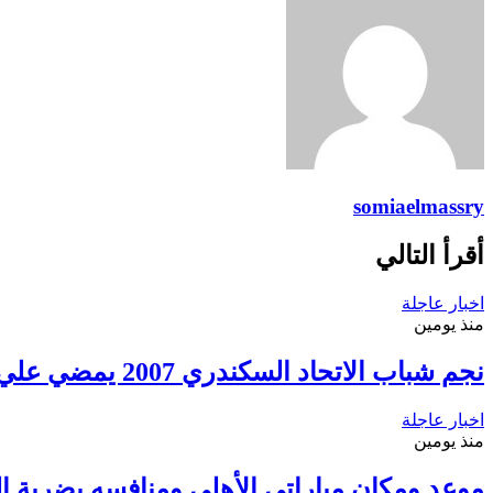
somiaelmassry
أقرأ التالي
اخبار عاجلة
منذ يومين
نجم شباب الاتحاد السكندري 2007 يمضي علي أولي خطوات الإحتراف
اخبار عاجلة
منذ يومين
موعد ومكان مباراتي الأهلي ومنافسه بضربة الب