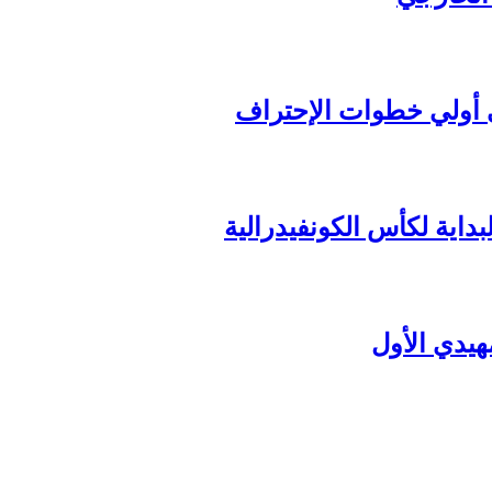
داية لكأس الكونفيدرالية
هيدي الأول