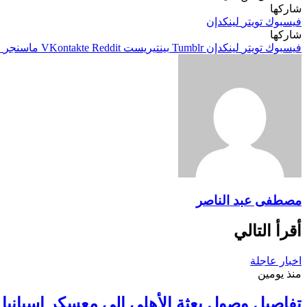
شاركها
فيسبوك
تويتر
لينكدإن
شاركها
فيسبوك
تويتر
لينكدإن
بينتيريست
ماسنجر
م
مصطفى عبد الناصر
أقرأ التالي
اخبار عاجلة
منذ يومين
تفاصيل وصول بعثة الأهلي إلي معسكر إسبانيا