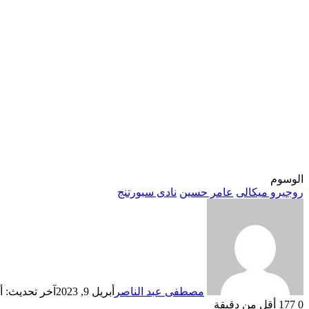
الوسوم
روجيرو ميكالى
عامر حسين
نادى سبورتنج
مصطفى عبد الناصر
أبريل 9, 2023
آخر تحديث: أبريل 9
0
177
أقل من دقيقة