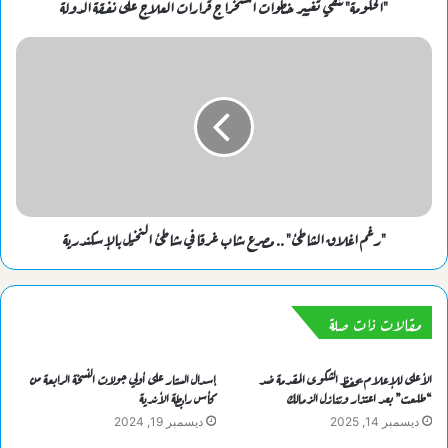
"الحكومة" تنفي تغيير خطوات استخراج قرارات العلاج على نفقة الدولة
"رغم اغلاق الشاطئ" .. مصرع شاب غرقا في شاطئ النخيل بالإسكندرية
مقالات ذات صلة
الأعلى للإعلام يحفظ الشكوى المقدمة ضد
إسدال الستار على أولي جولات النسخة الرابعة من
“طلعت” بعد اعتذار وتنازل الزمالك
كأس رابطة الأندية
ديسمبر 14, 2025
ديسمبر 19, 2024