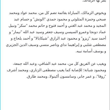
يمر بها الزمالك.
ويخوض الزمالك، المباراة بقائمة تضم كل من، محمد عواد ومحمد
صبحي وحمزة المثلوثي و محمود حمدي “الونش” و حسام عبد
المجيد و محمد عبد الغني و أحمد فتوح و حاتم محمد “سكر” ونبيل
عماد دونجا وعمرو السيسي وسيف جعفر وسيد عبد الله “نيمار” و
أحمد سيد “زيزو” و محمود عبد الرازق “شيكابالا” و أحمد بلحاج و
مصطفى شلبي و إبراهيما نداي وناصر منسي وسيف الدين الجزيري
و يوسف أسامة نبيه.
ويغيب عن الفريق كل من، محمد عبد الشافي، وعبد الله جمعة،
ومحمود شبانة؛ للإصابة كما يغيب مصطفى الزناري، ومحمد أشرف
“روقا”، و عمر جابر، وسامسون أكينولا، ومحمد طارق.