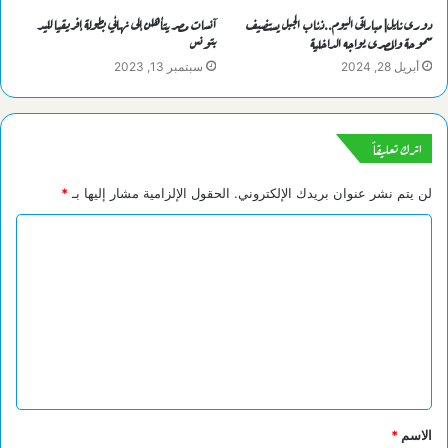
دورى نايل| مباراتى اليوم..ذئاب الجبل يستضيف
آنسات مصر يتأهلن إلى نهائي بطولة إفريقيا لليد
سموحة والمصرى يواجه الداخلية
بتونس
أبريل 28, 2024
سبتمبر 13, 2023
اترك تعليقاً
لن يتم نشر عنوان بريدك الإلكتروني.
الحقول الإلزامية مشار إليها بـ
*
ا
ل
ت
ع
ل
ي
ق
الاسم
*
*