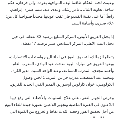
وعينت لجنة الحكام طاقما لهذه المواجهة يقوده: وائل فرحان، حكم
ساحة، يعاونه الثنائى: تامر رشاد، وعدى عيد، بينما صبرى إبراهيم،
رابعاً. أما على تقنية الفيديو فار عقب عودتها مجدداً فيتواجدا كل من:
علاء صبرى، وأسامة السيد.
إذ يحتل الفريق الأبيض، المركز السابع برصيد 33 نقطة، في حين
يحتل البنك الأهلي، المركز السادس عشر برصيد 17 نقطة.
يتطلع الزمالك، لتحقيق الفوز في لقاء اليوم واستعادة الانتصارات،
ويقود الفريق في مباراة اليوم مدحت عبد الهادي، المدرب العام،
وأحمد مجدي، المدرب المساعد، وعبد الواحد السيد، مدير الكرة،
ومحمد عبد المنصف، مدرب حراس المرمى؛ لحين وصول
الكولومبي، خوان كارلوس أوسوريو، المدير الفني الجديد للفريق.
وحرص الجهاز الفني، على علاج السلبيات والأخطاء التي وقع فيها
اللاعبون في الفترة الماضية وتجهيز اللاعبين بصورة جيدة للقاء اليوم
من أجل تحقيق الفوز وحصد الثلاث نقاط والخروج من الكبوة التي