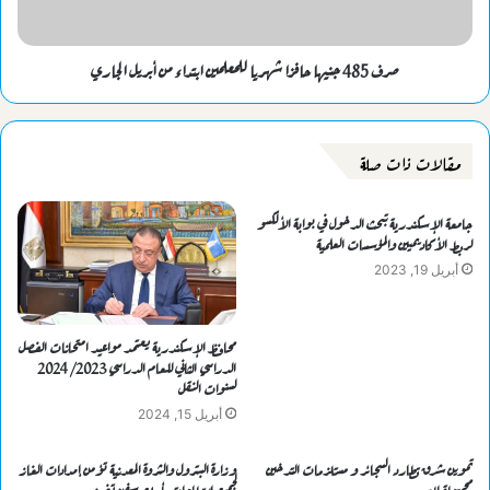
صرف 485 جنيها حافزا شهريا للمعلمين ابتداء من أبريل الجاري
مقالات ذات صلة
جامعة الإسكندرية تبحث الدخول في بوابة الألكسو
لربط الأكاديميين والمؤسسات العلمية
أبريل 19, 2023
محافظ الإسكندرية يعتمد مواعيد امتحانات الفصل
الدراسي الثاني للعام الدراسي 2023/ 2024
لسنوات النقل
أبريل 15, 2024
تموين شرق تطارد السجائر و مستلزمات التدخين
وزارة البترول والثروة المعدنية تؤمن إمدادات الغاز
مجهولة المصدر
لجميع القطاعات بأربع سفن تغييز