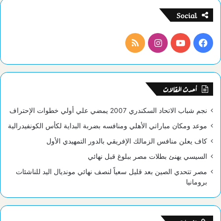
Social
فيسبوك
يوتيوب
انستقرام
ملخص
الموقع
RSS
أحدث المقالات
نجم شباب الاتحاد السكندري 2007 يمضي علي أولي خطوات الإحتراف
موعد ومكان مباراتي الأهلي ومنافسه بضربة البداية لكأس الكونفيدرالية
كاف يعلن منافس الزمالك الإفريقي بالدور التمهيدي الأول
السيسي يهنئ بطلات مصر ببلوغ قبل نهائي
مصر تتحدي الصين بعد قليل سعياً لنصف نهائي مونديال اليد للناشئات
برومانيا