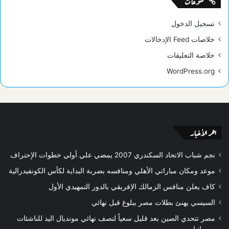
منوعات
تسجيل الدخول
خلاصات Feed الإدخالات
خلاصة التعليقات
WordPress.org
اخر الأخبار
نجم شباب الاتحاد السكندري 2007 يمضي علي أولي خطوات الإحتراف
موعد ومكان مباراتي الأهلي ومنافسه بضربة البداية لكأس الكونفيدرالية
كاف يعلن منافس الزمالك الإفريقي بالدور التمهيدي الأول
السيسي يهنئ بطلات مصر ببلوغ قبل نهائي
مصر تتحدي الصين بعد قليل سعياً لنصف نهائي مونديال اليد للناشئات
برومانيا