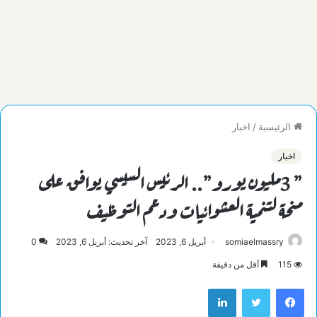
الرئيسية
/
اخبار
اخبار
” 3مليون يورو”.. الرئيس السيسي يوافق على
منحة لتنمية العشوائيات ودعم التوظيف
somiaelmassry
أبريل 6, 2023
آخر تحديث: أبريل 6, 2023
0
115
أقل من دقيقة
فيسبوك
تويتر
لينكدإن