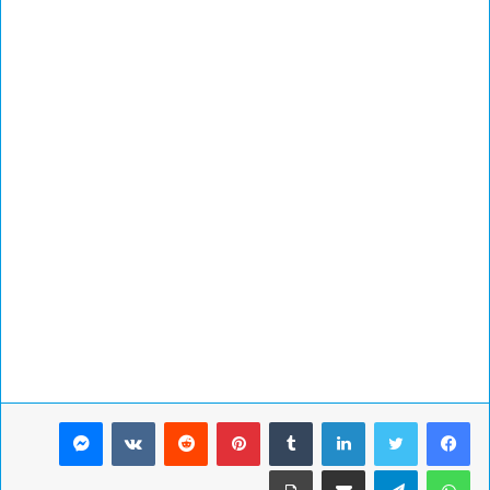
لينكدإن
بينتيريست
ماسنجر
واتساب
تيلقرام
مشاركة عبر البريد
طباعة