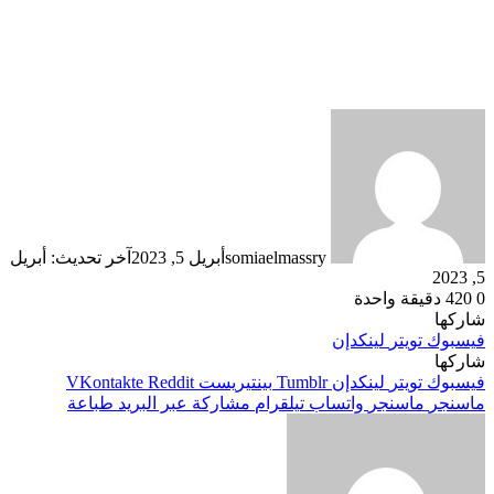
somiaelmassry
أبريل 5, 2023
آخر تحديث: أبريل
5, 2023
0
420
دقيقة واحدة
شاركها
فيسبوك
تويتر
لينكدإن
شاركها
فيسبوك
تويتر
لينكدإن
بينتيريست
ماسنجر
ماسنجر
واتساب
تيلقرام
مشاركة عبر البريد
طباعة