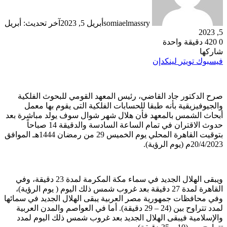
somiaelmassry
أبريل 5, 2023
آخر تحديث: أبريل
5, 2023
0
420
دقيقة واحدة
شاركها
فيسبوك
تويتر
لينكدإن
صرح الدكتور جاد القاضي، رئيس المعهد القومي للبحوث الفلكية
والجيوفيزيقية بأنه طبقا للحسابات الفلكية التى يقوم بها معمل
أبحاث الشمس بالمعهد فأن هلال شهر شوال سوف يولد مباشرة بعد
حدوث الاقتران في تمام الساعة السادسة والدقيقة 14 صباحاً
بتوقيت القاهرة المحلي يوم الخميس 29 من رمضان 1444هـ الموافق
20/4/2023م (يوم الرؤية).
ويبقى الهلال الجديد في سماء مكة المكرمة لمدة 23 دقيقة، وفي
القاهرة لمدة 27 دقيقة بعد غروب شمس ذلك اليوم ( يوم الرؤية)،
وفي محافظات جمهورية مصر العربية يبقى الهلال الجديد في سمائها
لمدد تتراوح بين (24 – 29 دقيقة). أما في العواصم والمدن العربية
والإسلامية فيبقى الهلال الجديد بعد غروب شمس ذلك اليوم لمدد