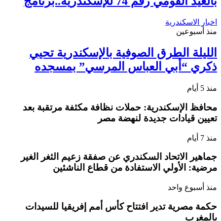
بالعيد القومي رقم 74 للإسكندرية..برنامج
اخبار الاسكندرية
منذ أسبوعين
الليلة الطرق الصوفية بالإسكندرية تحيي
ذكري “أبي العباس المرسي” بمسجده
منذ 5 أيام
محافظ الإسكندرية: حملات نظافة مكثفة مرتقبة بعد
تعيين قيادات جديدة لنهضة مصر
منذ 7 أيام
جماهير الاتحاد السكندري عن صفقة زعيم الثغر الغير
مرضية: الأولي الاستفادة من قطاع الناشئين
منذ أسبوع واحد
حكمة مصرية تدير افتتاح كأس أمم إفريقيا للسيدات
بالمغرب