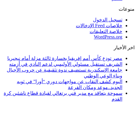
منوعات
تسجيل الدخول
خلاصات Feed الإدخالات
خلاصة التعليقات
WordPress.org
اخر الأخبار
مصر تودع كأس أمم إفريقيا بخسارة ثالثة مزلة أمام نيجيريا
الشريف تستقبل مسئولي الأوليمبي لدعم النادي في أزمته
جامعة الإسكندرية تستضيف ندوة تثقيفية عن حروب الأجيال
وبناء الوعي الوطني
اليوم كشف النقاب عن مواجهات دوري “أورا” في ثوبه
الجديد..موعد ومكان القرعة
سموحة يتعاقد مع مدير فني برتغالي لقيادة قطاع ناشئين كرة
القدم