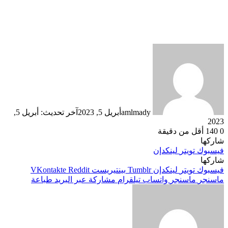
amlmady
أبريل 5, 2023
آخر تحديث: أبريل 5,
2023
0
140
أقل من دقيقة
شاركها
فيسبوك
تويتر
لينكدإن
شاركها
فيسبوك
تويتر
لينكدإن
بينتيريست
ماسنجر
ماسنجر
واتساب
تيلقرام
مشاركة عبر البريد
طباعة