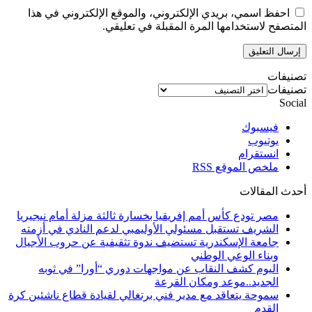
احفظ اسمي، بريدي الإلكتروني، والموقع الإلكتروني في هذا
المتصفح لاستخدامها المرة المقبلة في تعليقي.
تصنيفات
تصنيفات
Social
فيسبوك
يوتيوب
انستقرام
ملخص الموقع RSS
أحدث المقالات
مصر تودع كأس أمم إفريقيا بخسارة ثالثة مزلة أمام نيجيريا
الشريف تستقبل مسئولي الأوليمبي لدعم النادي في أزمته
جامعة الإسكندرية تستضيف ندوة تثقيفية عن حروب الأجيال
وبناء الوعي الوطني
اليوم كشف النقاب عن مواجهات دوري “أورا” في ثوبه
الجديد..موعد ومكان القرعة
سموحة يتعاقد مع مدير فني برتغالي لقيادة قطاع ناشئين كرة
القدم