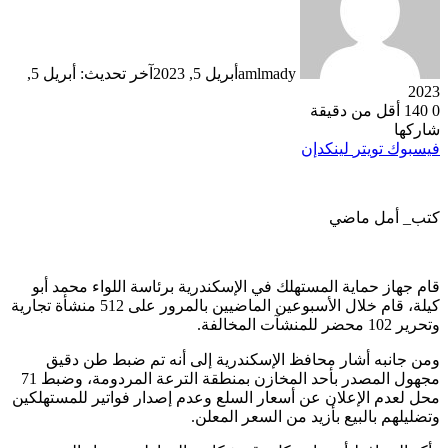
amlmady
أبريل 5, 2023
آخر تحديث: أبريل 5,
2023
0
140
أقل من دقيقة
شاركها
فيسبوك
تويتر
لينكدإن
كتب_ أمل ماضي
قام جهاز حماية المستهلك في الإسكندرية برئاسة اللواء محمد أبو
كيلة، قام خلال الأسبوعين الماضيين بالمرور على 512 منشأة تجارية
وتحرير 102 محضر للمنشآت المخالفة.
ومن جانبه أشار محافظ الإسكندرية إلى أنه تم ضبط طن دقيق
مجهول المصدر بأحد المخازن بمنطقة الترعة المردومة، وضبط 71
محل لعدم الإعلان عن أسعار السلع وعدم إصدار فواتير للمستهلكين
وتضليلهم بالبيع بأزيد من السعر المعلن.