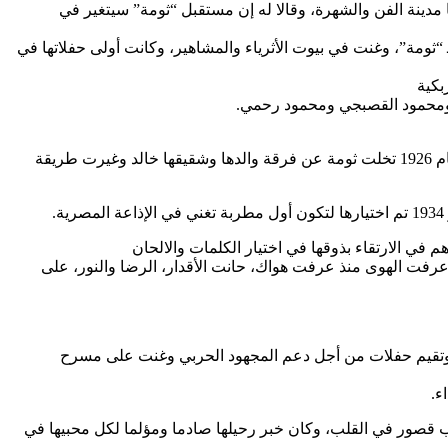
 مدينة الفن والشهرة، وقالا له إن مستقبل “ثومة” سيتغير في
كير طويل اقتنع بالأمر، وترك محافظة الدقهلية وسافر للقاهرة عام 1922، حيث ابتسم الحظ لـ “ثومة”، وغنت في بيوت الأثرياء والمشاهير، وكانت أولى حفلاتها في
بكية
ي ومحمود القصبجي ومحمود رحمي.
تعرفت أم كلثوم على الشاعر الكبير أحمد رامي والموسيقار محمد القصبجي الذي أقنعها بضرورة تكوين فرقة موسيقية خاصة بها، وبالفعل عام 1926 تخلت ثومة عن فرقة والدها وشقيقها خالد وغيرت طريقة
عرفت الهوى منذ عرفت هواك، حانت الأقدار، الرضا والنور، على
لى ذلك دعمها الجيش المصري عقب حرب 1967، فلم تستسلم وراحت تغني وتقيم حفلات من أجل دعم المجهود الحربي وغنت على مسرح
المرض من الظهور في حفلات بعد عام 1971 وفي 3 فبراير/ شباط 1975 ماتت أم كلثوم بسبب قصور في القلب، وكان خبر رحيلها صادما ومؤلما لكل محبيها في