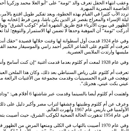
وعقب انتهاء الحفل تعرف والد “ثومة” على “أبو العلا محمد وزكريا أحم
العاصمة المصرية المبهرة.
ليلة الإسراء والمعراج بقصر عز الدين يكن باشا، ومن فرط إعجابه بها أهداها خا
الظهور في بيوت الأثرياء فتح طريق الشهرة أمام “كوكب الشرق” وت
أدركت “ثومة” أن الموهبة وحدها لا تضمن لها الاستمرار والتوهج؛ ل
وفي عام 1924 قدمت أول أسطوانة لها وغنت خلالها قصيدة “حقك أنت المنى والطلب” وحققت الأسطوانة مبيعات كبيرة.
ملبسها وارتدت الملابس العصرية.
وفي عام 1928 لمعت أم كلثوم بعدما قدمت أغنية “إن كنت أسامح وأنسى الأسية” وراحت أسطواناتها تحقق أعلى المبيعات، وفي 31 مايو/ أيار 1934 تم اختيارها لتكون أول مطربة تغني في الإذاعة المصرية.
تعرفت أم كلثوم على رياض السنباطي بعد ذلك، وكان هذا الملحن العبقري بمثابة نقطة تحول في مشوارها ا
توهجت في فترة الخمسينيات وقدمت مجموعة من الأغنيات الرائعة منها
عيني بكت عيني، هجرتك”.
واهتمت أم كلثوم أيضا بالسينما وقدمت عبر شاشتها 6 أفلام هي: “وداد، نشيد الأمل، دنانير، عايدة، سلامة، وفاطمة”
الأولمبيا في باريس عام 1967 وأبهرت العالم.
في عام 1954 تدهورت الحالة الصحية لكوكب الشرق، حيث أصيبت بتضخم في الغدة الدرقية، وأثر الأمر على عينيها ودفعها لارتداء نظارة سوداء.
العالم العربي، فقد ماتت “صاحبة العصمة” و”شمس الأصيل” لكن لا يزا