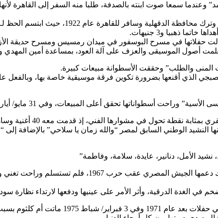
د” وعندما سمعا صوت ابنته بالصدفة، طلبا منه السفر إلى القاهرة لأنها
تردد الأب كثيرا في القيام بهذه الخطوة، وبعد تف
تما ذهبيا و3 جنيهات.
والت حفلاتها في مسرح البوسفور في ميدان رمسيس ومسرح حديقة الأز
ذا تعلمت أصول الموسيقى والعزف على آلة العود، بمساعدة أمين المهد
لفني، إذ قدمت معه 40 أغنية وساهم في الارتقاء بذوقها في اختيار الكلمات والالحان
 النشيد الوطني السابق لمصر “والله زمان يا سلاحي” بالإضافة إلى “
وعرف عن أم كلثوم وطنيتها وعشقها لتراب مصر وأكبر دليل ع
وفي عام 1970 أصيبت بالتهاب في الكلى ومنعها 
ل صدى صوتها يرن كل أرجاء الدنيا.