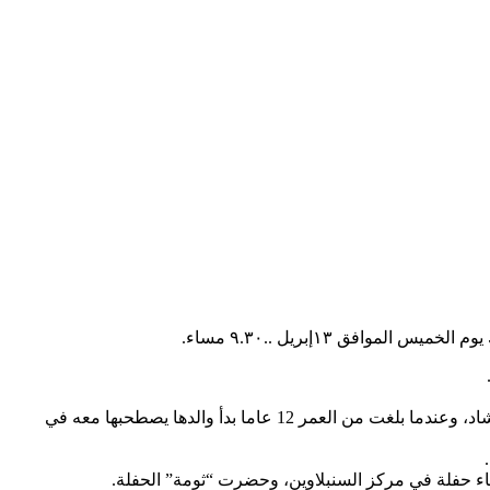
فق ١٣إبريل ..٩.٣٠ مساء.
ورغم ضيق الحال حرص الأب على تعليم ابنته، فألحقها بكتاب القرية، وتعلمت تلاوة القرآن الكريم، وورثت عن والدها حلاوة الصوت وحب الإنشاد، وعندما بلغت من العمر 12 عاما بدأ والدها يصطحبها معه في