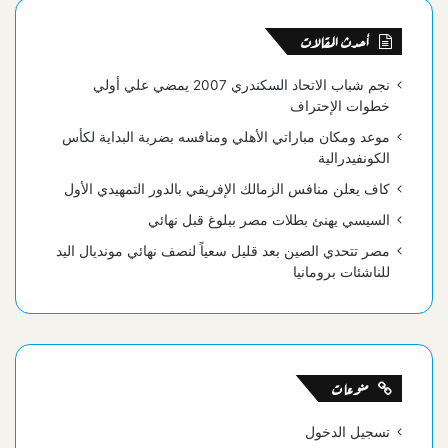
أحدث المقالات
نجم شباب الاتحاد السكندري 2007 يمضي علي أولي
خطوات الإحتراف
موعد ومكان مباراتي الأهلي ومنافسه بضربة البداية لكأس
الكونفيدرالية
كاف يعلن منافس الزمالك الإفريقي بالدور التمهيدي الأول
السيسي يهنئ بطلات مصر ببلوغ قبل نهائي
مصر تتحدي الصين بعد قليل سعياً لنصف نهائي مونديال اليد
للناشئات برومانيا
منوعات
تسجيل الدخول