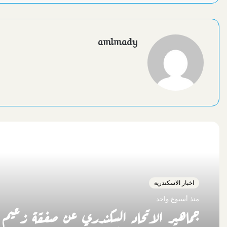
amlmady
أقرأ التالي
اخبار الاسكندرية
منذ أسبوع واحد
جماهير الاتحاد السكندري عن صفقة زعيم ا