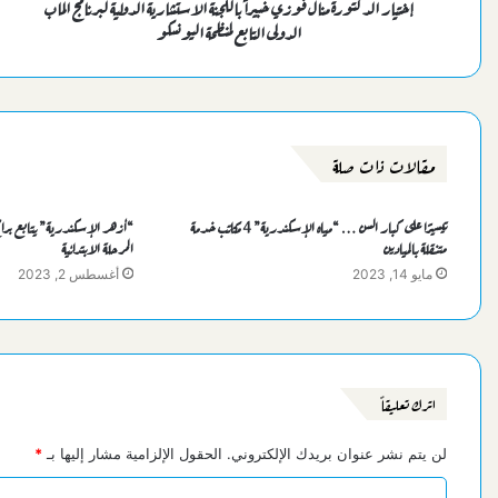
إختيار الدكتورة منال فوزي خبيراً باللجنة الاستشارية الدولية لبرنامج الماب
الدولى التابع لمنظمة اليونسكو
مقالات ذات صلة
تيسيرًا على كبار السن … “مياه الإسكندرية” 4 مكاتب خدمة
“أزهر الإسكندرية” يتابع برامج ال
متنقلة بالميادين
المرحلة الابتدائية
مايو 14, 2023
أغسطس 2, 2023
اترك تعليقاً
لن يتم نشر عنوان بريدك الإلكتروني.
الحقول الإلزامية مشار إليها بـ
*
ا