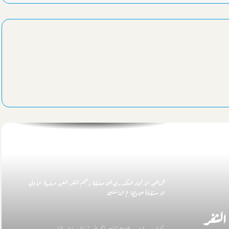
ذكري عيد المحافظة القومي “الماسي”
الشباب والرياضة والغوص والإنقاذ تحتفيان بالعيد القومي رقم 74
للإسكندرية..برنامج
الليلة الطرق الصوفية بالإسكندرية تحيي ذكري “أبي العباس المرسي”
بمسجده
محافظ الإسكندرية: حملات نظافة مكثفة مرتقبة بعد تعيين قيادات جديدة
لنهضة مصر
جماهير الاتحاد السكندري عن صفقة زعيم الثغر الغير مرضية: الأولي
الاستفادة من قطاع الناشئين
لثغر
حكمة مصرية تدير افتتاح كأس أمم إفريقيا للسيدات بالمغرب