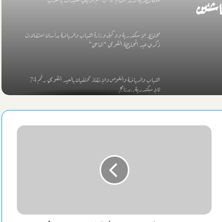
اشئين
محافظ الإسكندرية ووكيل وزارة الشباب والرياضة يرأسان احتفالات
ذكري عيد المحافظة القومي “الماسي”
الشباب والرياضة والغوص والإنقاذ تحتفيان بالعيد القومي رقم 74
للإسكندرية..برنامج
الليلة الطرق الصوفية بالإسكندرية تحيي ذكري “أبي العباس المرسي”
بمسجده
محافظ الإسكندرية: حملات نظافة مكثفة مرتقبة بعد تعيين قيادات جديدة
لنهضة مصر
جماهير الاتحاد السكندري عن صفقة زعيم الثغر الغير مرضية: الأولي