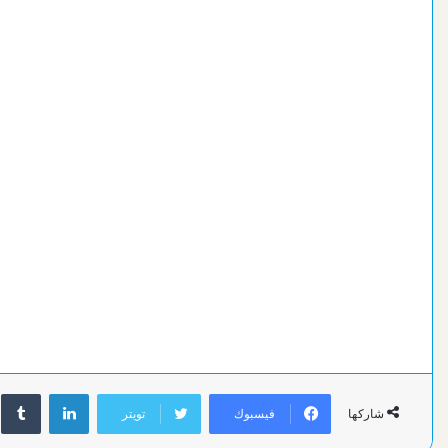
لينكدإن
فيسبوك
تويتر
شاركها