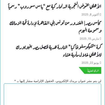
الأهلي يخوض التجربة الدنماركية مع “ياس سوروب” رسمياً
أكتوبر 8, 2025
كأس مصر| الغندور من تونس إلي القاهرة لإدارة قمة الزمالك
وسموحة اليوم
مارس 15, 2025
كرة “تشيكوسلوفاكيا” النادرة هدية قنصل مصر بنيويورك
للأهلي خلال مأدبة عشاء
يونيو 22, 2025
اترك تعليقاً
لن يتم نشر عنوان بريدك الإلكتروني.
الحقول الإلزامية مشار إليها بـ
*
ا
ل
ت
ع