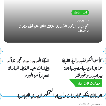
اخبار عاجلة
منذ يومين
نجم شباب الاتحاد السكندري 2007 يمضي علي أولي خطوات
الإحتراف
كأس الكونفيدرالية|الليلة
السكة الحديد : بدء حجز تذاكر
مواجهة مصرية مصيرية بين
قطارات عيد الفطر المبارك
بيراميدز وفيوتشر
اعتباراً من اليوم
مقالات ذات صلة
الزمالك يشكو تجاوزات وأخطاء التحكيم المصري للجبلاية
ديسمبر 21, 2024