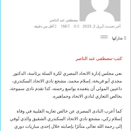
مصطفى عبد الناصر
آخر تحديث: أبريل 2, 2023
0
158
أقل من دقيقة
تويتر
لينكدإن
فيسبوك
شاركها
كتب-مصطفى عبد الناصر
نعى مجلس إدارة الاتحاد المصري لكرة السلة برئاسة، الدكتور
مجدي أبو فريخة، إسلام محمد، مشجع نادي الاتحاد السكندري،
داعيين المولى أن يتغمده بواسع رحمته، كذا تقدم نادى سموحة،
بخالص التعازي لنادي الاتحاد وجماهيره.
كما أعرب النادى المصرى عن خالص تعازيه القلبية في وفاة
إسلام زكي، مشجع نادي الاتحاد السكندري الشقيق والذي تُوفي
إلى رحمة الله تعالى متأثرًا بإصابته خلال إحدى مباريات دوري