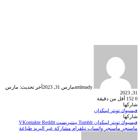
amlmady
مارس 31, 2023
آخر تحديث: مارس
31, 2023
0
152
أقل من دقيقة
شاركها
فيسبوك
تويتر
لينكدإن
شاركها
فيسبوك
تويتر
لينكدإن
بينتيريست
ماسنجر
ماسنجر
واتساب
تيلقرام
مشاركة عبر البريد
طباعة