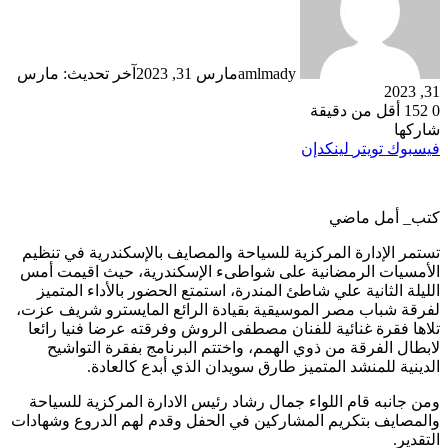
amlmady
مارس 31, 2023
آخر تحديث: مارس
31, 2023
0
152
أقل من دقيقة
شاركها
فيسبوك
تويتر
لينكدإن
كتب_ أمل ماضي
تستمر الإدارة المركزية للسياحة والمصايف بالإسكندرية في تنظيم
الأمسيات الرمضانية على شواطىء الإسكندرية، حيث اقيمت أمس
الليلة الثانية علي شاطئ المندرة، استمتع الحضور بالأداء المتميز
لفرقة شباب مصر الموسيقية بقيادة الرائع المايسترو شريف عزت،
تلاها فقرة غنائية للفنان مصطفى الروش وفرقته عرضا فنيا رائعا
لابطال الفرقة من ذوي الهمم، واختتم البرنامج بفقرة التواشيح
الدينية للمنشد المتميز طارق سويدان الذي أبدع كالعادة.
ومن جانبه قام اللواء جمال رشاد رئيس الادارة المركزية للسياحة
والمصايف بتكريم المشاركين في الحفل وقدم لهم الدروع وشهادات
التقدير.