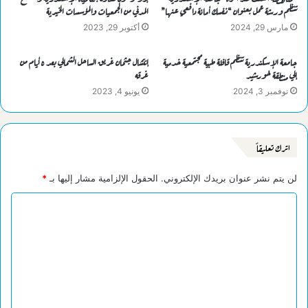
تنظم ورشة عمل بعنوان “نفسك أمانة دافعي عنها”
المدني من الجمعيات والمؤسسات الخيرية
مارس 29, 2024
أكتوبر 29, 2023
جامعة الإسكندرية تنظم قافلة طبية مجتمعية خدمية
إنتشال جثمان غريق الساحل الشمالي بعد ٥ أيام من
إلي منطقة خورشيد
غرقه
نوفمبر 3, 2024
يونيو 4, 2023
اترك تعليقاً
لن يتم نشر عنوان بريدك الإلكتروني.
الحقول الإلزامية مشار إليها بـ
*
ا
ل
ت
ع
ل
ي