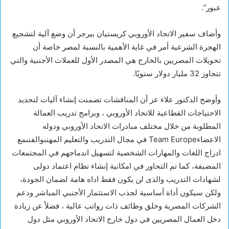
عبور”.
وأضاف سفير الاتحاد الأوروبي كريستيان بيرجر أن وضع آلية لتشجيع
الهجرة الشرعية أمر في غاية الأهمية بالنسبة لمصر خاصة أن
تحويلات المصريين بالخارج هي المصدر الأول للعملات الأجنبية والتي
تتجاوز 32 مليار دولار سنويًا.
وأوضح الدكتور علاء عز أن المناقشات تضمنت إنشاء آليات لتحديد
الاحتياجات القطاعية للاتحاد الأوروبي ، وبرامج تدريب العمالة
المطلوبة من خلال مختلف مبادرات الاتحاد الأوروبي ودوله
الاعضاءTeam Europe في مجال التدريب والتعليم المهنىوالفنىمع
ادراج اللغات والمهارات الشخصية لتسهيل اندماجهم في المجتمعات
المضيفة، كما تم التحاور في امكانية إنشاء نظام اعتماد دولى
لشهادات التدريب والذى لن يكون فقط اداه هامة لضمان الجودة،
ولكن سيكون أداة أساسية لجذب الاستثمار الأجنبي المباشر ودعم
الشركات المصرية وخلق وظائف ذات رواتب عالية ، فضلاً عن زيادة
دخل العمال المصريين في دول خارج الاتحاد الأوروبي مثل دول