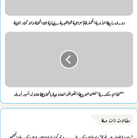
دورى رابطة الأندية المحترفة| مواجهة جماهيرية رمضانية بين المحلة والاتحاد الليلة
"صحة الإسكندرية" تعلن عن خطة القوافل العلاجية بالمحافظة خلال شهر أبريل
مقالات ذات صلة
“مناهضة العنف ضد المرأة” جامعة الإسكندرية
بروتوكول تعاون بين مياه الإسكندرية والمجتمع