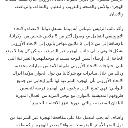
الهجرة، والأمن،والصحة،والتدريب والتعليم، والثقافة، والرياضة،
والاديان.
وأكد نائب الرئيس شيناس أنه بينما تنشغل دولنا الأعضاء بالاتحاد
الأوروبيفي التعامل مع وصول أكثر من 5 ملايين شخص من أوكرانيا،
بالإضافة إلى من 2 إلى 3 ملايين مهاجر يأتون إلى الاتحاد الأوروبي
بشكل قانوني ، إلى جانب الهجرة غير الشرعية ، ولكن كل هذا لا يمنع
الحاجة إلى إرساء أسس لتوجه مستدام موحدللهجرة الشرعية التي
تلبى احتياجات الاتحاد الأوروبي طويلة الأمد من مهارات محددة،
وذلك من خلال مبادرات مع شركائنا من دول الجوار، مؤكدا ادراك
الاتحاد الأوروبي بأن الهجرة الشرعية لها تأثير إيجابي من جميع
النواحي: فهي تمنح الذين يرغبون في الهجرة فرصة لتحسين
ظروفهم المعيشية بالتوازى مع توفير المزيد من العمال المهرة
للبلدان المضيفة ، والتي بدورها تعزز الاقتصاد للجميع “.
وأضاف أنه يجب اننعمل معًا على مكافحة الهجرة غير الشرعية من
دول البحر الأبيض المتوسط ، سواء كمصدر للهجرة او كمنطقة