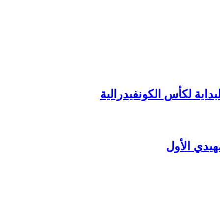
داية لكأس الكونفيدرالية
هيدي الأول