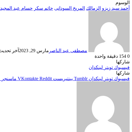
الوسوم
أحمد سيد زيزو
الزمالك
المريخ السودانى
حاتم سكر
حسام عبد المجيد
مصطفى عبد الناصر
مارس 29, 2023
آخر تحديث: ما
0
154
دقيقة واحدة
شاركها
فيسبوك
تويتر
لينكدإن
شاركها
فيسبوك
تويتر
لينكدإن
بينتيريست
ماسنجر
م