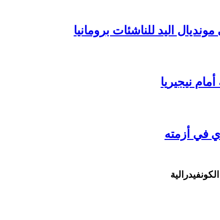
ونديال اليد للناشئات برومانيا
مام نيجيريا
ي في أزمته
لكونفيدرالية