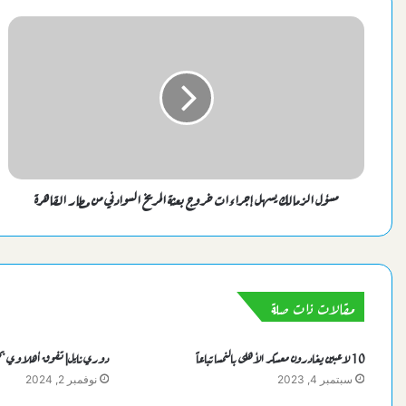
مسؤل الزمالك يسهل إجراءات خروج بعثة المريخ السوادني من مطار القاهرة
مقالات ذات صلة
10 لاعبين يغادرون معسكر الأهلى بالنمسا تباعاً
دوري نايل| تفوق أهلاوي بخماس
سبتمبر 4, 2023
نوفمبر 2, 2024