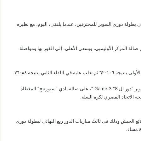
في بطولة دوري السوبر للمحترفين، عندما يلتقي، اليوم، مع نظيره
 صالة المركز الأوليمبي، ويسعى الأهلي، إلى الفوز بها ومواصلة
 الثاني بنتيجة ٨٨-٧٦.
فيما يحل الأتحاد السكندري، ضيفاً على جاره سبورتنج بالدوري السوبر “دور ال 8” Game 3 “، على صالة نادي “سبورتنج” المغطاة
ائع الجيش وذلك في ثالث مباريات الدور ربع النهائي لبطولة دوري
 مساء.