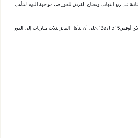
نية في ربع النهائي ويحتاج الفريق للفوز في مواجهة اليوم ليتأهل
وتقام مباريات الدور ربع النهائي من دوري السوبر للسلة بنظام “البلاي أوفسBest of 5”،على أن يتأهل الفائز بثلاث مباريات إلى الدور