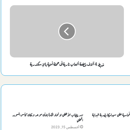
مصر تودع كأس أمم إفريقيا بخسارة ثالثة مزلة أمام نيجيريا
نجم شباب الاتحاد السكندري 2007 يمضي علي أولي خطوات الإحتراف
موعد ومكان مباراتي الأهلي ومنافسه بضربة البداية لكأس الكونفيدرالية
ضبط 4 آلاف قطعة ألعاب نارية فى حملة أمنية بالإسكندرية
كاف يعلن منافس الزمالك الإفريقي بالدور التمهيدي الأول
السيسي يهنئ بطلات مصر ببلوغ قبل نهائي
مصر تتحدي الصين بعد قليل سعياً لنصف نهائي مونديال اليد للناشئات
برومانيا
ية علي سيراميكا بضربة البداية
سر خطاب الأهلي لاتحاد الكرة بشأن موعد ومكان كأس السوبر
المحلي
أغسطس 15, 2023