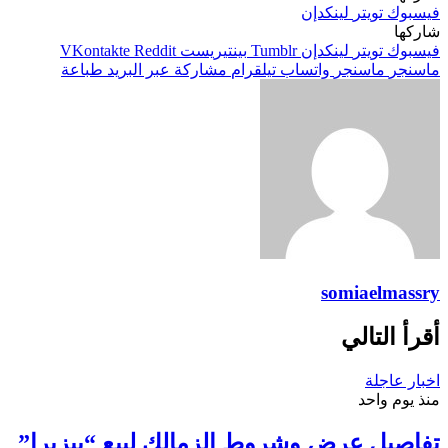
فيسبوك
تويتر
لينكدإن
شاركها
فيسبوك
تويتر
لينكدإن
بينتيريست
ماسنجر
ماسنجر
واتساب
تيلقرام
مشاركة عبر البريد
طباعة
somiaelmassry
أقرأ التالي
اخبار عاجلة
منذ يوم واحد
تفاصيل عرض وشروط الزمالك لبيع “بيزيرا”