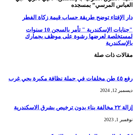
العباس المرسي” بمسجده
دار الإفتاء توضح طريقة حساب قيمة زكاة الفطر
"جنايات الإسكندرية " تأمر بالسجن 10 سنوات
لمستخلصة لعرضها رشوة على موظف بجمارك
بالإسكندرية
مقالات ذات صلة
رفع ٤٥ طن مخلفات في حملة نظافة مكبرة بحي غرب
ديسمبر 12, 2024
إزالة ٢٢ مخالفة بناء بدون ترخيص بشرق الاسكندرية
نوفمبر 1, 2023