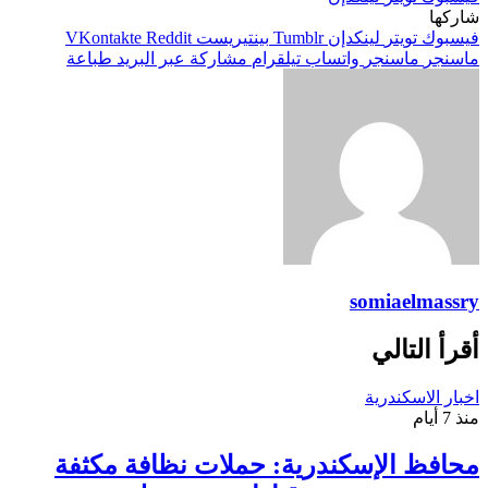
شاركها
فيسبوك
تويتر
لينكدإن
بينتيريست
ماسنجر
ماسنجر
واتساب
تيلقرام
مشاركة عبر البريد
طباعة
somiaelmassry
أقرأ التالي
اخبار الاسكندرية
منذ 7 أيام
محافظ الإسكندرية: حملات نظافة مكثفة