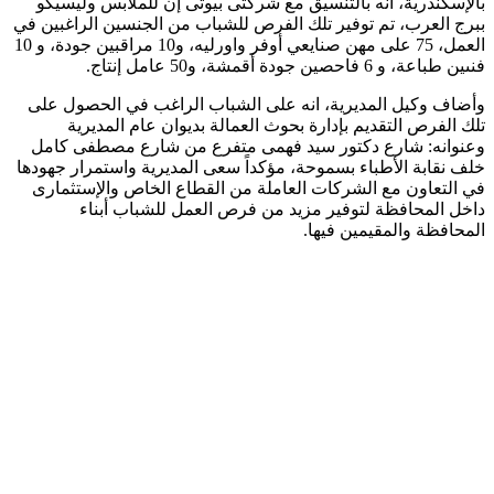
بالإسكندرية، أنه بالتنسيق مع شركتى بيوتى إن للملابس وليسيكو
ببرج العرب، تم توفير تلك الفرص للشباب من الجنسين الراغبين في
العمل، 75 على مهن صنايعي أوفر واورليه، و10 مراقبين جودة، و 10
فنىين طباعة، و 6 فاحصين جودة أقمشة، و50 عامل إنتاج.
وأضاف وكيل المديرية، انه على الشباب الراغب في الحصول على
تلك الفرص التقديم بإدارة بحوث العمالة بديوان عام المديرية
وعنوانه: شارع دكتور سيد فهمى متفرع من شارع مصطفى كامل
خلف نقابة الأطباء بسموحة، مؤكداً سعى المديرية واستمرار جهودها
في التعاون مع الشركات العاملة من القطاع الخاص والإستثمارى
داخل المحافظة لتوفير مزيد من فرص العمل للشباب أبناء
المحافظة والمقيمين فيها.