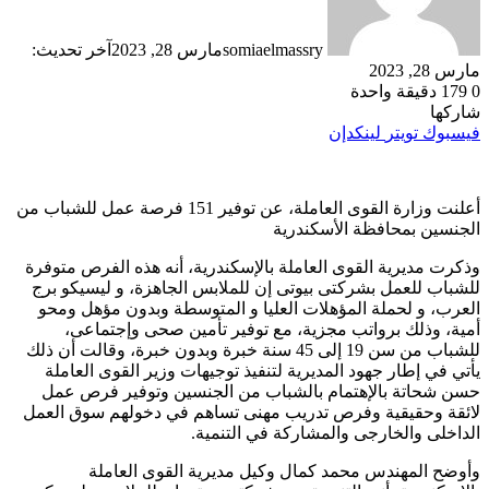
somiaelmassry
مارس 28, 2023
آخر تحديث:
مارس 28, 2023
0
179
دقيقة واحدة
شاركها
فيسبوك
تويتر
لينكدإن
أعلنت وزارة القوى العاملة، عن توفير 151 فرصة عمل للشباب من
الجنسين بمحافظة الأسكندرية
وذكرت مديرية القوى العاملة بالإسكندرية، أنه هذه الفرص متوفرة
للشباب للعمل بشركتى بيوتى إن للملابس الجاهزة، و ليسيكو برج
العرب، و لحملة المؤهلات العليا و المتوسطة وبدون مؤهل ومحو
أمية، وذلك برواتب مجزية، مع توفير تأمين صحى وإجتماعى،
للشباب من سن 19 إلى 45 سنة خبرة وبدون خبرة، وقالت أن ذلك
يأتي في إطار جهود المديرية لتنفيذ توجيهات وزير القوى العاملة
حسن شحاتة بالإهتمام بالشباب من الجنسين وتوفير فرص عمل
لائقة وحقيقية وفرص تدريب مهنى تساهم في دخولهم سوق العمل
الداخلى والخارجى والمشاركة في التنمية.
وأوضح المهندس محمد كمال وكيل مديرية القوى العاملة