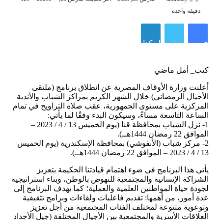
دقيقة واحدة
فيسبوك
تويتر
لينكدإن
كتب_ أمل ماضي
أعلنت وزارة الأوقاف المصرية عن انطلاق برنامج (ملتقى
الأجيال الرمضاني) خلال الشهر الكريم بمراكز الشباب والأندية
المركزية على مستوى الجمهورية، عقب صلاة التراويح في تمام
الساعة التاسعة مساءً، وسيكون البدء وفقًا لما يأتي:
1- نزل الشباب بمحافظة قنا (يوم الخميس 13 / 4 / 2023 –
الموافق 22 رمضان 1444هــ).
2- مركز شباب (الأنفوشي) بمحافظة الإسكندرية (يوم الخميس
13 / 4 / 2023 – الموافق 22 رمضان 1444هــ).
يأتي هذا البرنامج في ضوء اهتمام قيادتنا الحكيمة بتعزيز
الشراكة الإنسانية والمجتمعية للنهوض بالوطن، وبناء استراتيجية
لجودة حياة المواطنين العلمية والعملية؛ كما يهدف البرنامج إلى
عدة أمور، من أهمها: تقديم فاعليات ولقاءات وبرامج تثقيفية
وتوعوية متنوعة لمختلف الفئات المجتمعية من أجل تعزيز
العلاقات الأسرية والمجتمعية بين الأجيال المختلفة (جيل الأجداد