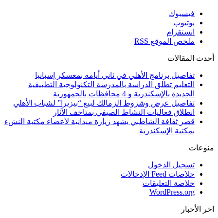
فيسبوك
يوتيوب
انستقرام
ملخص الموقع RSS
أحدث المقالات
تفاصيل برنامج الأهلي في ثاني أيامه بمعسكر إسبانيا
التعليم تطلق الدراسة بالمدرسة التكنولوجية التطبيقية
الجديدة بالإسكندرية و 4 محافظات بالجمهورية
تفاصيل عرض وشروط الزمالك لبيع “بيزيرا” لشباب الأهلي
انطلاق فعاليات النشاط الصيفي بمتاحف الآثار
قصر ثقافة الشاطبي يشهد زيارة ميدانية لأعضاء مكتبة النشء
بمكتبة الإسكندرية
منوعات
تسجيل الدخول
خلاصات Feed الإدخالات
خلاصة التعليقات
WordPress.org
اخر الأخبار