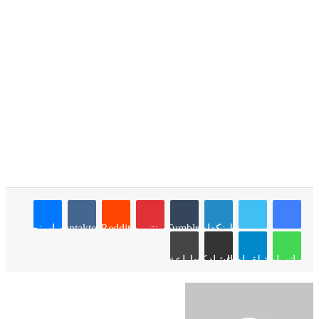
لينكدإن
Tumblr
بينتيريست
Reddit
VKontakte
ماسنجر
واتساب
تيلقرام
مشاركة عبر البريد
طباعة