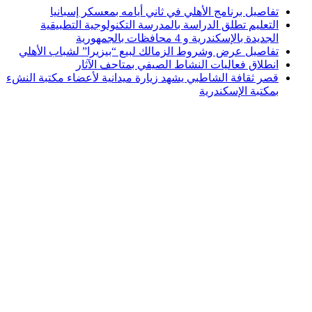
تفاصيل برنامج الأهلي في ثاني أيامه بمعسكر إسبانيا
التعليم تطلق الدراسة بالمدرسة التكنولوجية التطبيقية
الجديدة بالإسكندرية و 4 محافظات بالجمهورية
تفاصيل عرض وشروط الزمالك لبيع “بيزيرا” لشباب الأهلي
انطلاق فعاليات النشاط الصيفي بمتاحف الآثار
قصر ثقافة الشاطبي يشهد زيارة ميدانية لأعضاء مكتبة النشء
بمكتبة الإسكندرية