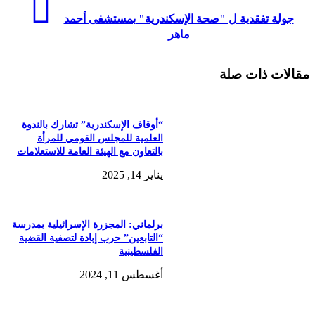
جولة تفقدية ل "صحة الإسكندرية" بمستشفى أحمد
ماهر
مقالات ذات صلة
“أوقاف الإسكندرية” تشارك بالندوة
العلمية للمجلس القومي للمرأة
بالتعاون مع الهيئة العامة للاستعلامات
يناير 14, 2025
برلماني: المجزرة الإسرائيلية بمدرسة
“التابعين” حرب إبادة لتصفية القضية
الفلسطينية
أغسطس 11, 2024