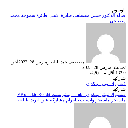
الوسوم
صالة الدكتور حسن مصطفى
طائرة الاهلى
طائرة سموحة
محمد
مصيلحى
مصطفى عبد الناصر
مارس 28, 2023
آخر
تحديث: مارس 28, 2023
0
132
أقل من دقيقة
شاركها
فيسبوك
تويتر
لينكدإن
شاركها
فيسبوك
تويتر
لينكدإن
بينتيريست
ماسنجر
ماسنجر
واتساب
تيلقرام
مشاركة عبر البريد
طباعة