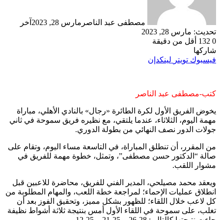
مصطفى عبد الناصر
مارس 28, 2023
آخر
تحديث: مارس 28, 2023
0
132
أقل من دقيقة
شاركها
فيسبوك
تويتر
لينكدإن
كتب-مصطفى عبد الناصر
يخوض الفريق الأول لكرة الطائرة «رجال» بالنادي الأهلي، مباراة
مهمة اليوم، الثلاثاء، عندما يلتقي، مع نظيره فريق سموحة في ثاني
جولات الدور نصف النهائي من بطولة الدوري.
من المقرر، أن تنطلق المباراة، في التاسعة مساء اليوم، وتقام على
صالة “الدكتور حسن مصطفى”، وتمثل، خطوة مهمة للفريق في
مشوار اللقب.
ويعقد محمد مصيلحي، المدير الفني للفريق، محاضرة للاعبين قبل
انطلاق عمليات الإحماء؛ لمراجعة خطة اللعب، والمهام المطلوبة من
كل لاعب خلال اللقاء؛ للظهور بشكل مميز، وتحقيق الفوز بعد أن
تغلب، على سموحة في اللقاء الأول أمس بنتيجة ثلاثة أشواط نظيفة
جاءت نتيجتها كالتالي: 28-26، و25-21، و25-12.