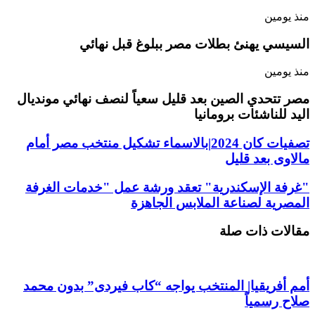
منذ يومين
السيسي يهنئ بطلات مصر ببلوغ قبل نهائي
منذ يومين
مصر تتحدي الصين بعد قليل سعياً لنصف نهائي مونديال
اليد للناشئات برومانيا
تصفيات كان 2024|بالاسماء تشكيل منتخب مصر أمام
مالاوى بعد قليل
"غرفة الإسكندرية" تعقد ورشة عمل "خدمات الغرفة
المصرية لصناعة الملابس الجاهزة
مقالات ذات صلة
أمم أفريقيا| المنتخب يواجه “كاب فيردى” بدون محمد
صلاح رسمياً