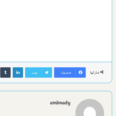
لينكدإن
فيسبوك
تويتر
شاركها
amlmady