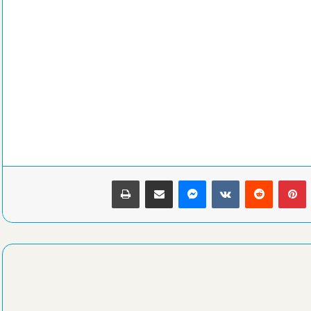
جماهير الاتحاد السكندري عن صفقة زعيم الثغر الغير مرضية: الأولي
الاستفادة من قطاع الناشئين
حكمة مصرية تدير افتتاح كأس أمم إفريقيا للسيدات بالمغرب
بينتيريست
ماسنجر
مشاركة عبر البريد
طباعة
محافظ الإسكندرية ووكيل وزارة الشباب والرياضة يرأسان احتفالات
ذكري عيد المحافظة القومي “الماسي”
الشباب والرياضة والغوص والإنقاذ تحتفيان بالعيد القومي رقم 74
للإسكندرية..برنامج