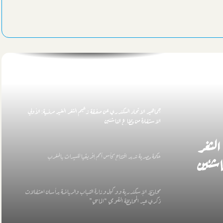
الليلة الطرق الصوفية بالإسكندرية تحيي ذكري “أبي العباس المرسي”
بمسجده
محافظ الإسكندرية: حملات نظافة مكثفة مرتقبة بعد تعيين قيادات جديدة
لنهضة مصر
جماهير الاتحاد السكندري عن صفقة زعيم الثغر الغير مرضية: الأولي
الاستفادة من قطاع الناشئين
لثغر
حكمة مصرية تدير افتتاح كأس أمم إفريقيا للسيدات بالمغرب
اشئين
محافظ الإسكندرية ووكيل وزارة الشباب والرياضة يرأسان احتفالات
ذكري عيد المحافظة القومي “الماسي”