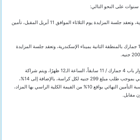
 سنوات على النحو التالي:
حق استغلال القزق الميكانيكي “270 طن سواحل” بميناء الإسكندرية، وتعقد جلسة المزايدة يوم الثلاثاء الموافق 11 أبريل المقبل، تأمين
حق استغلال عدد 30 وحدة إدارية بالمبنى الاستثماري جهة باب / 14 جمارك بالمنطقة الثانية بميناء الإسكندرية، وتعقد جلسة المزايدة
وانعقاد جلستي المزايدة بالدور الثالث علوي بمنى رئاسة الهيئة بجوار باب 4 جمارك / 11 سابقاً، الساعة الـ12 ظهرًا، ويتم شراكة
كراستي الشروط والمواصفات من مركز خدمة العملاء بالدور الأرضي بموجب طلب مبلغ 299 جنيه لكل كراسة، بالإضافة إلى 14%،
ضريبة القيمة المضافة + صندوق تكريم الشهداء ودعم المعاقين، نسبة التأمين النهائي بواقع 10% من القيمة الكلية الراسي بها المزاد،
ن مقابل.