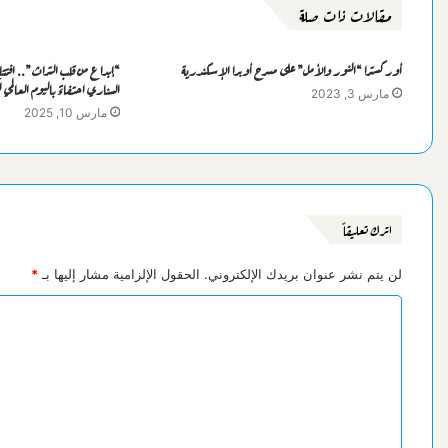
مقالات ذات صلة
أوركسترا “النور والأمل” على مسرح أوبرا الإسكندرية
“إبداع من قلب التراث”.. افت
السناري احتفاءً باليوم العالمي ل
مارس 3, 2023
مارس 10, 2025
اترك تعليقاً
لن يتم نشر عنوان بريدك الإلكتروني.
الحقول الإلزامية مشار إليها بـ
*
ا
ل
ت
ع
ل