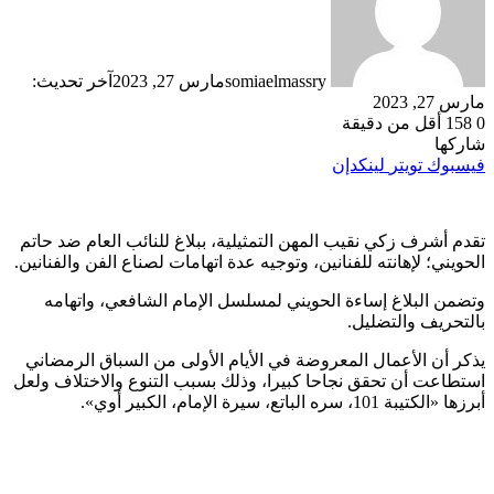
somiaelmassry
مارس 27, 2023
آخر تحديث:
مارس 27, 2023
0
158
أقل من دقيقة
شاركها
فيسبوك
تويتر
لينكدإن
تقدم أشرف زكي نقيب المهن التمثيلية، ببلاغ للنائب العام ضد حاتم
الحويني؛ لإهانته للفنانين، وتوجيه عدة اتهامات لصناع الفن والفنانين.
وتضمن البلاغ إساءة الحويني لمسلسل الإمام الشافعي، واتهامه
بالتحريف والتضليل.
يذكر أن الأعمال المعروضة في الأيام الأولى من السباق الرمضاني
استطاعت أن تحقق نجاحا كبيرا، وذلك بسبب التنوع والاختلاف ولعل
أبرزها «الكتيبة 101، سره الباتع، سيرة الإمام، الكبير أوي».