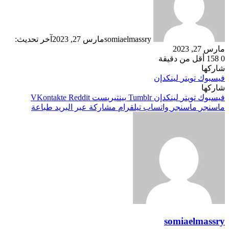
somiaelmassry
مارس 27, 2023
آخر تحديث:
مارس 27, 2023
0
158
أقل من دقيقة
شاركها
فيسبوك
تويتر
لينكدإن
شاركها
فيسبوك
تويتر
لينكدإن
بينتيريست
ماسنجر
ماسنجر
واتساب
تيلقرام
مشاركة عبر البريد
طباعة
somiaelmassry