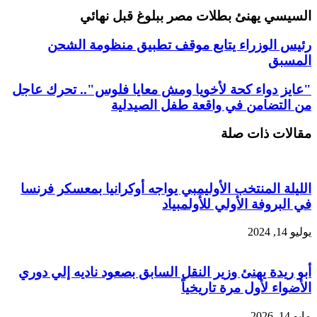
السيسي يهنئ بطلات مصر ببلوغ قبل نهائي
رئيس الوزراء يتابع موقف تطبيق منظومة الشحن
المسبق
"عايز دواء كحة لأخويا ومش معايا فلوس".. تحرك عاجل
من التضامن في واقعة طفل الصيدلية
مقالات ذات صلة
الليلة المنتخب الأوليمبي يواجه أوكرانيا بمعسكر فرنسا
في البروفة الأولي للأولمبياد
يوليو 14, 2024
أبو ريدة يهنئ وزير النقل السابق بصعود ناديه إلي دوري
الأضواء لأول مرة تاريخياً
مايو 14, 2026